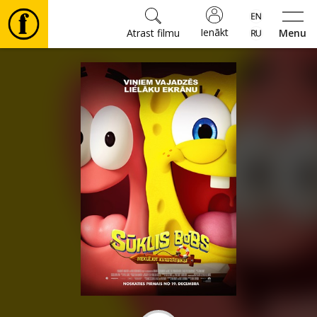
Ienākt
Atrast filmu
Menu
Filmas
🎵
Biļetes
Kultūra
Pasākumi
Ziņas