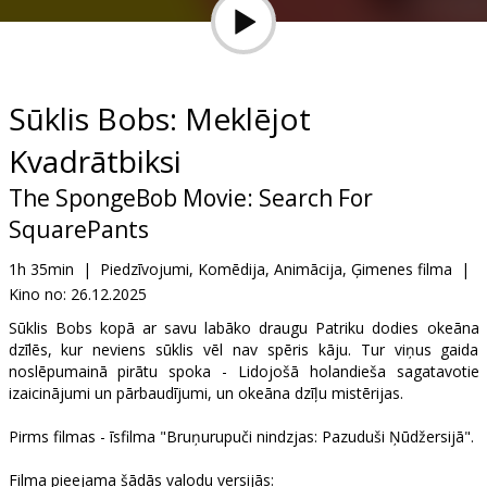
Dāvanu
kartes
Uzkodas
Sūklis Bobs: Meklējot
Kvadrātbiksi
B2B
The SpongeBob Movie: Search For
Kino
SquarePants
Klubs
1h 35min
|
Piedzīvojumi, Komēdija, Animācija, Ģimenes filma
|
Kino no:
26.12.2025
Sūklis Bobs kopā ar savu labāko draugu Patriku dodies okeāna
dzīlēs, kur neviens sūklis vēl nav spēris kāju. Tur viņus gaida
noslēpumainā pirātu spoka - Lidojošā holandieša sagatavotie
izaicinājumi un pārbaudījumi, un okeāna dzīļu mistērijas.
Pirms filmas - īsfilma "Bruņurupuči nindzjas: Pazuduši Ņūdžersijā".
Filma pieejama šādās valodu versijās: