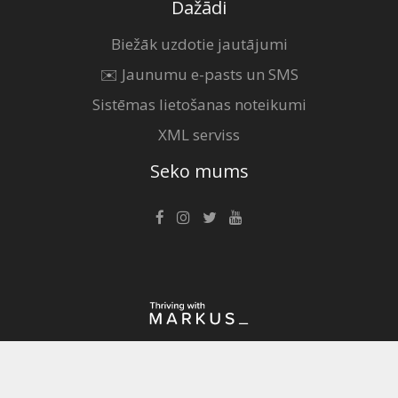
Dažādi
Biežāk uzdotie jautājumi
✉️ Jaunumu e-pasts un SMS
Sistēmas lietošanas noteikumi
XML serviss
Seko mums