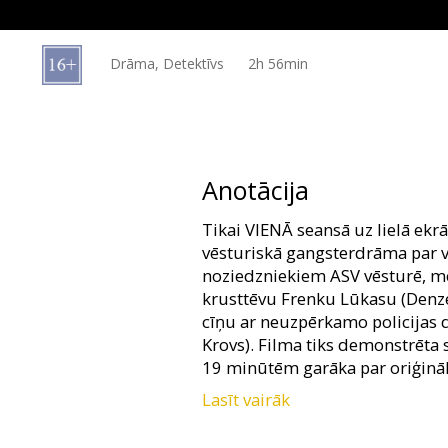
Dāvanu
kartes
Drāma, Detektīvs
2h 56min
Uzkodas
B2B
Anotācija
Kino
Tikai VIENĀ seansā uz lielā ekrā
Klubs
vēsturiskā gangsterdrāma par 
noziedzniekiem ASV vēsturē, m
krusttēvu Frenku Lūkasu (Denze
cīņu ar neuzpērkamo policijas d
Krovs). Filma tiks demonstrēta s
19 minūtēm garāka par oriģinā
Lasīt vairāk
1970. gadu Amerikā detektīvs R
Manhetenas narkokaraļa Frenka 