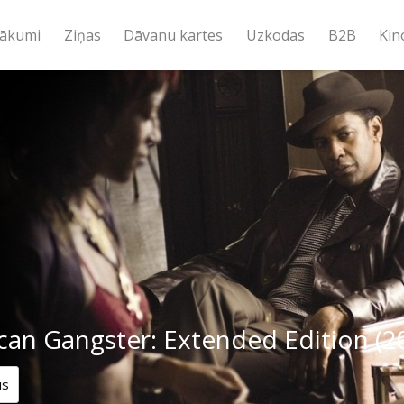
ākumi
Ziņas
Dāvanu kartes
Uzkodas
B2B
Kin
an Gangster: Extended Edition (2
is