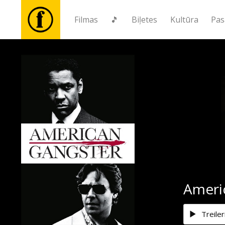
Filmas
🎵
Biļetes
Kultūra
Pas
Filmas
🎵
Biļetes
Kultūra
Pasākumi
Americ
Ziņas
Treiler