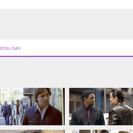
mantojot no Vjetnamas kara atvestos
m latviešu valodā.
ansu nav.