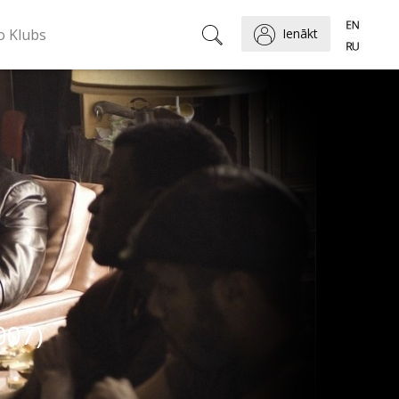
o Klubs
Ienākt
007)