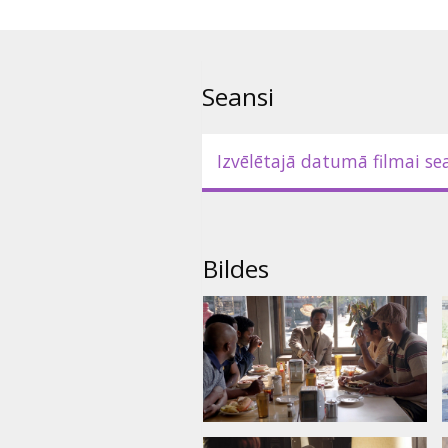
slepus ieved heroīnu valstī, iz
karavīru zārkus.
Filma angļu valodā ar subtitrie
Seansi
Izvēlētajā datumā filmai se
Bildes