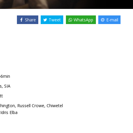
Share
Tweet
WhatsApp
E-mail
56min
s, SIA
tt
hington
,
Russell Crowe
,
Chiwetel
,
Idris Elba