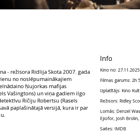
Info
Kino no:
27.11.2025
na - režisora Ridlija Skota 2007. gada
vienu no noslēpumainākajiem
Filmas garums:
2h 
elnādaino Ņujorkas mafijas
Izplatītājs:
Kino Kult
ls Vašingtons) un viņa gadiem ilgo
etektīvu Ričiju Robertsu (Rasels
Režisors:
Ridley Sco
avā paplašinātajā versijā, kura ir par
Lomās:
Denzel Was
lu.
Ejiofor
,
Josh Brolin
ičijs Robertss cenšas sagraut
Saites:
IMDB
Lūkasa (Vašingtona) impēriju, kurš