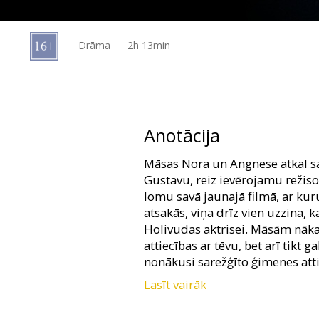
Dāvanu
kartes
Drāma
2h 13min
Uzkodas
B2B
Anotācija
Kino
Māsas Nora un Angnese atkal sa
Klubs
Gustavu, reiz ievērojamu režiso
lomu savā jaunajā filmā, ar kur
atsakās, viņa drīz vien uzzina, k
Holivudas aktrisei. Māsām nākas
attiecības ar tēvu, bet arī tikt 
nonākusi sarežģīto ģimenes atti
Lasīt vairāk
Filma norvēģu un angļu valodā a
valodā.