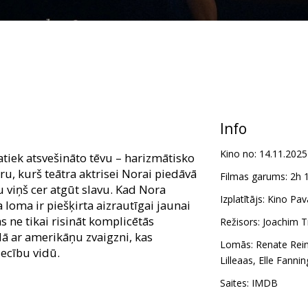
Info
Kino no:
14.11.2025
tiek atsvešināto tēvu – harizmātisko
ru, kurš teātra aktrisei Norai piedāvā
Filmas garums:
2h 
u viņš cer atgūt slavu. Kad Nora
Izplatītājs:
Kino Pava
a loma ir piešķirta aizrautīgai jaunai
 ne tikai risināt komplicētās
Režisors:
Joachim Tr
galā ar amerikāņu zvaigzni, kas
Lomās:
Renate Rei
ecību vidū.
Lilleaas
,
Elle Fannin
r subtitriem latviešu un krievu
Saites:
IMDB