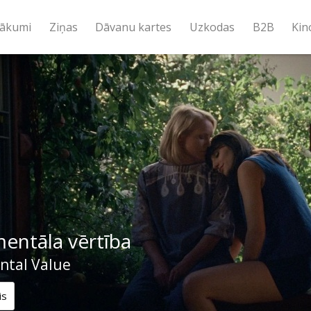
ākumi
Ziņas
Dāvanu kartes
Uzkodas
B2B
Kin
entāla vērtība
ntal Value
is