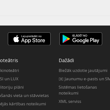
oteātris
Dažādi
 kinoteātri
Biežāk uzdotie jautājumi
SI un LUX
✉️ Jaunumu e-pasts un S
itoriju plāni
Sistēmas lietošanas
noteikumi
ašanās vieta un stāvvietas
XML serviss
šējās kārtības noteikumi