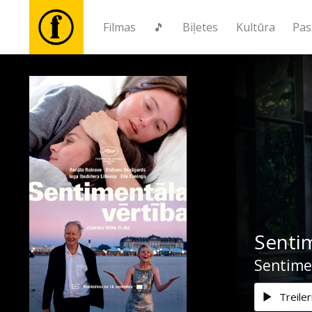
Filmas
🎵
Biļetes
Kultūra
Pas
Filmas
🎵
Biļetes
Kultūra
Sentim
Pasākumi
Sentime
Ziņas
Treiler