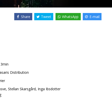
Share
Tweet
WhatsApp
E-mail
13min
saris Distribution
ier
nsve
,
Stellan Skarsgård
,
Inga Ibsdotter
g