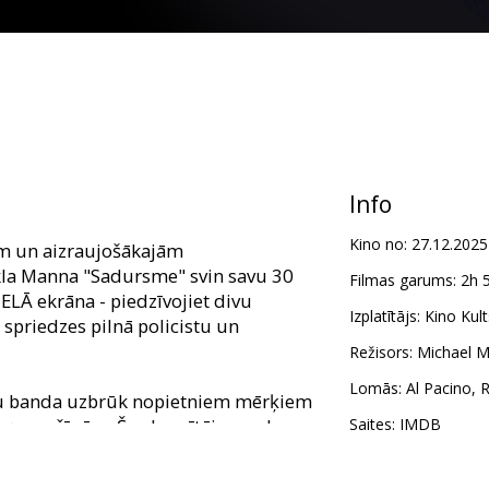
Info
Kino no:
27.12.2025
ām un aizraujošākajām
la Manna "Sadursme" svin savu 30
Filmas garums:
2h 
IELĀ ekrāna - piedzīvojiet divu
Izplatītājs:
Kino Kult
i spriedzes pilnā policistu un
Režisors:
Michael 
Lomās:
Al Pacino
,
R
ju banda uzbrūk nopietniem mērķiem
ruņumašīnām. Šos laupītājus vada
Saites:
IMDB
olijs. Viena no viņu operācijām –
gāžas, un bruņumašīnas apsargi tiek