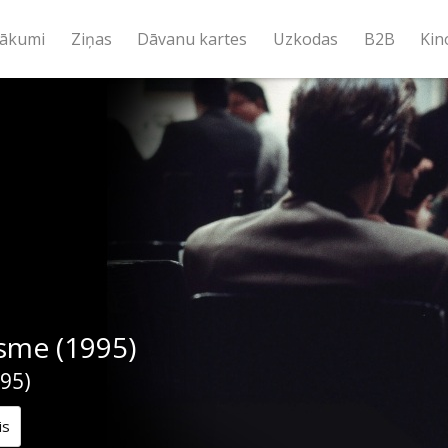
ākumi
Ziņas
Dāvanu kartes
Uzkodas
B2B
Kin
sme (1995)
95)
is