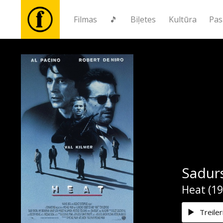
Filmas
🎵
Biļetes
Kultūra
Pas
Filmas
🎵
Biļetes
Kultūra
Sadur
Pasākumi
Heat (19
Ziņas
Treiler