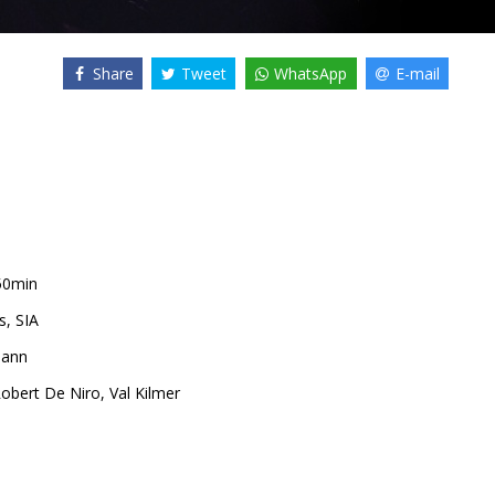
Share
Tweet
WhatsApp
E-mail
50min
s, SIA
Mann
obert De Niro
,
Val Kilmer