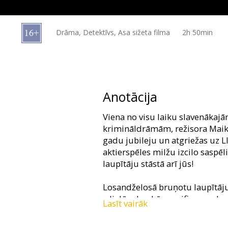
Dāvanu
kartes
Drāma, Detektīvs, Asa sižeta filma
2h 50min
Uzkodas
B2B
Anotācija
Kino
Viena no visu laiku slavenākaj
Klubs
krimināldrāmām, režisora Maik
gadu jubileju un atgriežas uz L
aktierspēles milžu izcilo saspēl
laupītāju stāstā arī jūs!
Losandželosā bruņotu laupītā
– lielām bankām, seifiem un b
Lasīt vairāk
galvenais noziedznieks Nīls Mak
bruņumašīnas aplaupīšana – iz