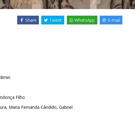
Share
Tweet
WhatsApp
E-mail
38min
ndonça Filho
ura
,
Maria Fernanda Cândido
,
Gabriel