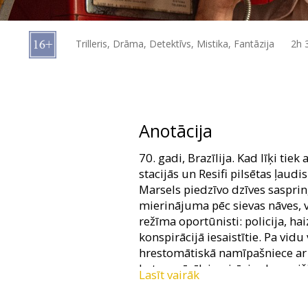
Dāvanu
kartes
Trilleris, Drāma, Detektīvs, Mistika, Fantāzija
2h 
Uzkodas
B2B
Anotācija
Kino
70. gadi, Brazīlija. Kad līķi tie
Klubs
stacijās un Resifi pilsētas ļaud
Marsels piedzīvo dzīves sasprin
mierinājuma pēc sievas nāves,
režīma oportūnisti: policija, ha
konspirācijā iesaistītie. Pa vidu
hrestomātiskā namīpašniece ar 
bet ne pārāk izveicīgi rokaspuiš
Lasīt vairāk
zinām – tomēr zināmā mērā viss 