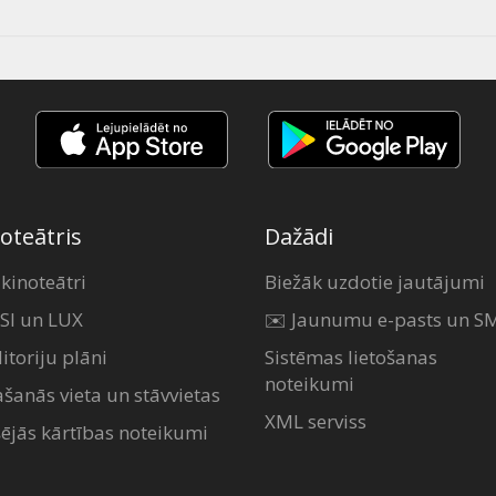
oteātris
Dažādi
 kinoteātri
Biežāk uzdotie jautājumi
SI un LUX
✉️ Jaunumu e-pasts un S
itoriju plāni
Sistēmas lietošanas
noteikumi
ašanās vieta un stāvvietas
XML serviss
šējās kārtības noteikumi