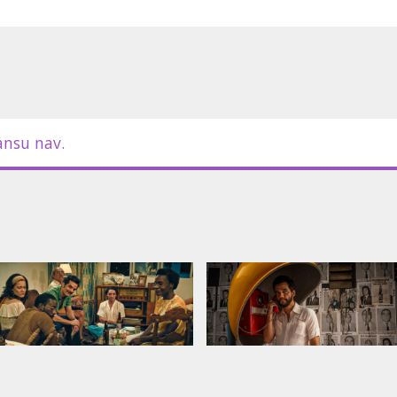
triem latviešu valodā.
ansu nav.