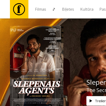
Filmas
🎵
Biļetes
Kultūra
Pas
Filmas
🎵
Biļetes
Kultūra
Slepen
Pasākumi
The Sec
Ziņas
Treiler