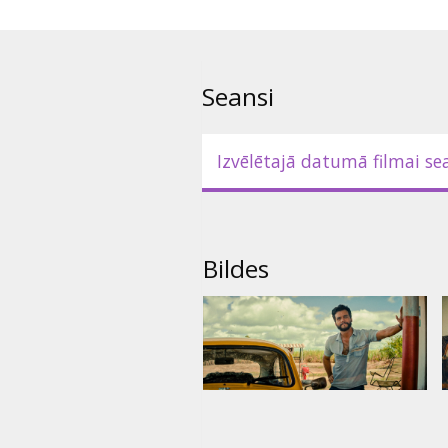
Filma portugāļu valodā ar subti
Seansi
Izvēlētajā datumā filmai se
Bildes