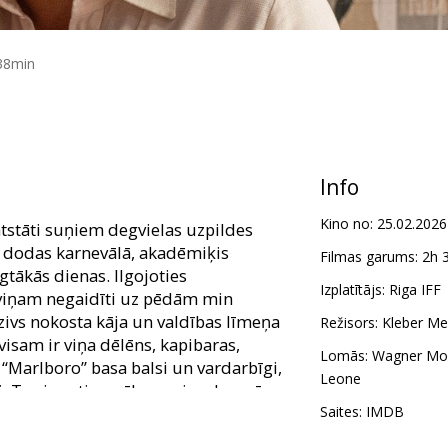
38min
Info
Kino no:
25.02.2026
k atstāti suņiem degvielas uzpildes
is dodas karnevālā, akadēmiķis
Filmas garums:
2h 
gtākās dienas. Ilgojoties
Izplatītājs:
Riga IFF
 viņam negaidīti uz pēdām min
izivs nokosta kāja un valdības līmeņa
Režisors:
Kleber Me
 visam ir viņa dēlēns, kapibaras,
Lomās:
Wagner Mo
“Marlboro” basa balsi un vardarbīgi,
Leone
i. Tas ir neticamāk par visu, ko mēs
piedzīvotais ir patiess.
Saites:
IMDB