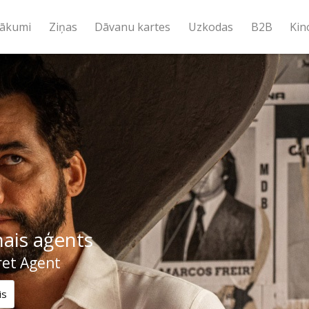
ākumi
Ziņas
Dāvanu kartes
Uzkodas
B2B
Kin
ais aģents
ret Agent
is