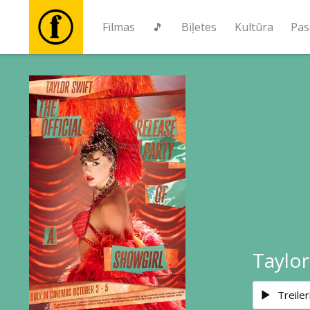
Filmas
🎵
Biļetes
Kultūra
Pas
Filmas
🎵
Biļetes
Kultūra
Pasākumi
Taylor
Ziņas
Treiler