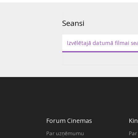
Seansi
Izvēlētajā datumā filmai se
Forum Cinemas
Kin
Par uzņēmumu
Par