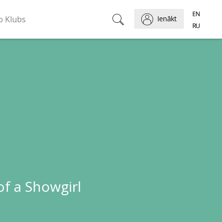
o Klubs
Ienākt
of a Showgirl