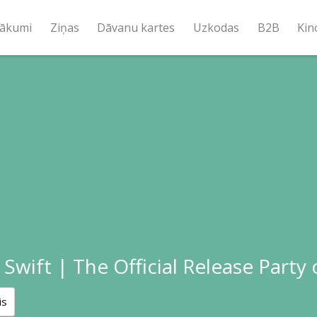
ākumi
Ziņas
Dāvanu kartes
Uzkodas
B2B
Kin
 Swift | The Official Release Party 
is