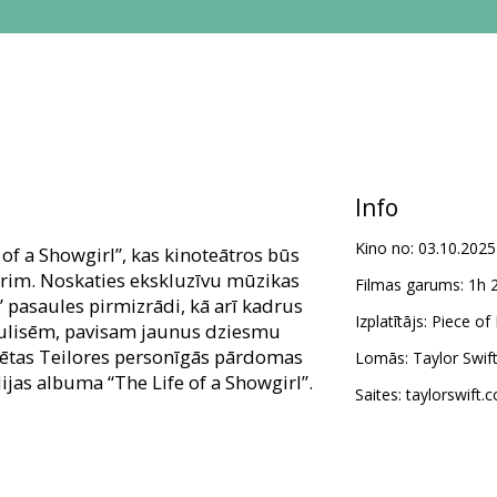
Info
Kino no:
03.10.2025
y of a Showgirl”, kas kinoteātros būs
obrim. Noskaties ekskluzīvu mūzikas
Filmas garums:
1h 
” pasaules pirmizrādi, kā arī kadrus
Izplatītājs:
Piece of
ulisēm, pavisam jaunus dziesmu
zētas Teilores personīgās pārdomas
Lomās:
Taylor Swif
jas albuma “The Life of a Showgirl”.
Saites:
taylorswift.
s un dāvanu kartes nav spēkā).