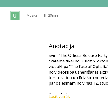
Dāvanu
kartes
Mūzika
1h 29min
Uzkodas
B2B
Anotācija
Kino
Svini “The Official Release Part
Klubs
skatāma tikai no 3. līdz 5. okt
videoklipa “The Fate of Ophelia
no videoklipa uzņemšanas aizk
tekstu video un līdz šim nered
par dziesmām no viņas 12. studi
Bez subtitriem.
Lasīt vairāk
Biļetes cena 12.12 EUR (atlaide