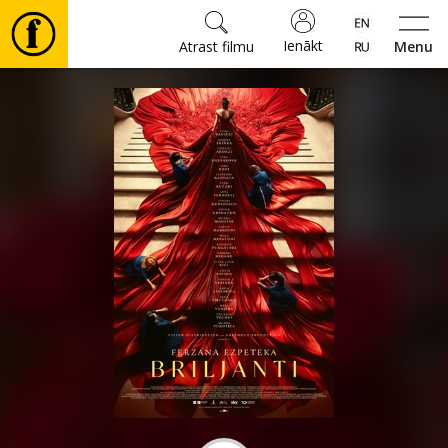
Ienākt
Atrast filmu
Menu
Filmas
🎵
Biļetes
Kultūra
Pasākumi
Ziņas