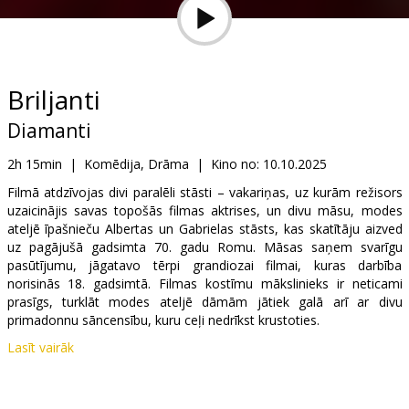
Dāvanu
kartes
Uzkodas
Briljanti
Diamanti
B2B
2h 15min
|
Komēdija, Drāma
|
Kino no:
10.10.2025
Kino
Filmā atdzīvojas divi paralēli stāsti – vakariņas, uz kurām režisors
uzaicinājis savas topošās filmas aktrises, un divu māsu, modes
Klubs
ateljē īpašnieču Albertas un Gabrielas stāsts, kas skatītāju aizved
uz pagājušā gadsimta 70. gadu Romu. Māsas saņem svarīgu
pasūtījumu, jāgatavo tērpi grandiozai filmai, kuras darbība
norisinās 18. gadsimtā. Filmas kostīmu mākslinieks ir neticami
prasīgs, turklāt modes ateljē dāmām jātiek galā arī ar divu
primadonnu sāncensību, kuru ceļi nedrīkst krustoties.
Lasīt vairāk
Filma itāliešu valodā ar subtitriem latviešu un krievu valodā.