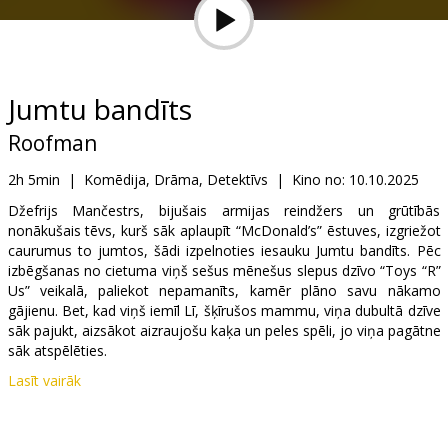
Dāvanu
kartes
Uzkodas
Jumtu bandīts
Roofman
B2B
2h 5min
|
Komēdija, Drāma, Detektīvs
|
Kino no:
10.10.2025
Kino
Džefrijs Mančestrs, bijušais armijas reindžers un grūtībās
nonākušais tēvs, kurš sāk aplaupīt “McDonald’s” ēstuves, izgriežot
Klubs
caurumus to jumtos, šādi izpelnoties iesauku Jumtu bandīts. Pēc
izbēgšanas no cietuma viņš sešus mēnešus slepus dzīvo “Toys “R”
Us” veikalā, paliekot nepamanīts, kamēr plāno savu nākamo
gājienu. Bet, kad viņš iemīl Lī, šķīrušos mammu, viņa dubultā dzīve
sāk pajukt, aizsākot aizraujošu kaķa un peles spēli, jo viņa pagātne
sāk atspēlēties.
Lasīt vairāk
Filma angļu valodā ar subtitriem latviešu un krievu valodā.