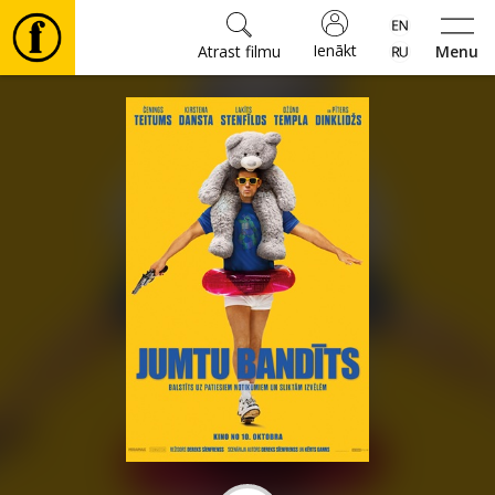
Ienākt
Atrast filmu
Menu
Filmas
🎵
Biļetes
Kultūra
Pasākumi
Ziņas