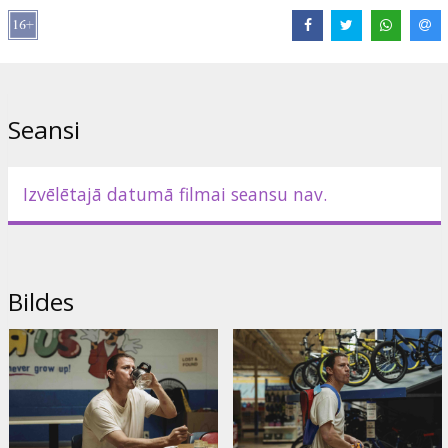
Izplatītājs:
Acme Film SIA
Režisors:
Derek Cianfrance
Lomās:
Channing Tatum
,
Kirsten Dunst
,
Ben Mendelsohn
,
LaKeith
Stanfield
,
Juno Temple
,
Melonie Diaz
,
Uzo Aduba
,
Peter Dinklage
Saites:
IMDB
Seansi
Izvēlētajā datumā filmai seansu nav.
Bildes