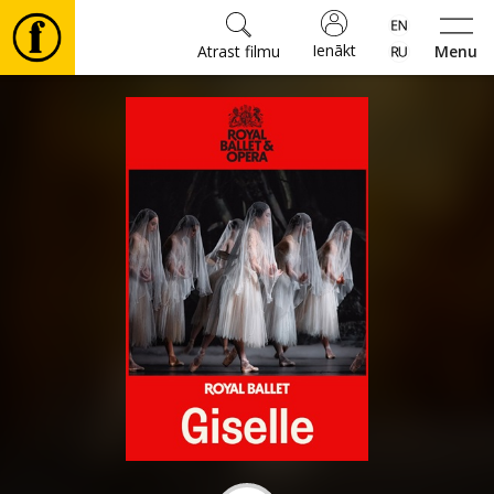
Ienākt
Atrast filmu
Menu
Filmas
🎵
Biļetes
Kultūra
Pasākumi
Ziņas