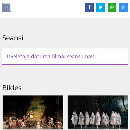
Izplatītājs:
StoryHill Oy
Saites:
Oficiālā mājas lapa
Seansi
Izvēlētajā datumā filmai seansu nav.
Bildes