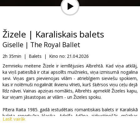
Dāvanu
kartes
Uzkodas
Žizele | Karaliskais balets
Giselle | The Royal Ballet
B2B
2h 35min
|
Balets
|
Kino no:
21.04.2026
Kino
Zemnieku meitene Žizele ir iemīlējusies Albrehtā. Kad viņa atklāj,
ka viņš patiesībā ir citai apsolīts muižnieks, viņa izmisumā nogalina
Klubs
sevi. Viņas gars pievienojas vilām - atriebīgiem sieviešu spokiem,
kas ir nolēmuši nogalināt ikvienu vīrieti, kurš šķērsos viņu ceļu dejā
līdz nāvei. Vainas apziņas nomākts, Albrehts apmeklē Žizeles kapu,
kur viņam jāsastopas ar vilām - un Žizeles spoku.
Pītera Raita 1985. gadā iestudētais romantiskais balets ir Karaliskā
baleta repertuāra klasika. Adolfa Adāna aizkustinošās mūzikas
Lasīt vairāk
pavadībā un Džona Makfārleina atmosfēriski veidotajās
dekorācijās „Žizele” uzbur dzīves un aizsaules pasaules stāstā par
mīlestību, nodevību un izpirkšanu.