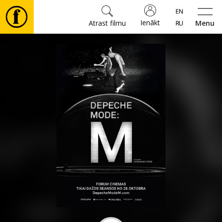
Ienākt
Atrast filmu
Menu
Filmas
🎵
Biļetes
Kultūra
Pasākumi
Ziņas