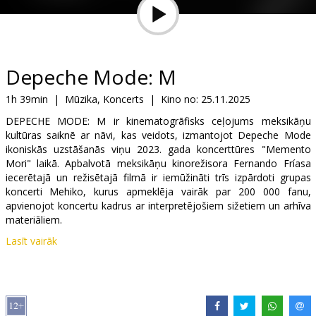
Dāvanu
kartes
Uzkodas
Depeche Mode: M
1h 39min
|
Mūzika, Koncerts
|
Kino no:
25.11.2025
B2B
DEPECHE MODE: M ir kinematogrāfisks ceļojums meksikāņu
kultūras saiknē ar nāvi, kas veidots, izmantojot Depeche Mode
Kino
ikoniskās uzstāšanās viņu 2023. gada koncerttūres "Memento
Mori" laikā. Apbalvotā meksikāņu kinorežisora Fernando Fríasa
Klubs
iecerētajā un režisētajā filmā ir iemūžināti trīs izpārdoti grupas
koncerti Mehiko, kurus apmeklēja vairāk par 200 000 fanu,
apvienojot koncertu kadrus ar interpretējošiem sižetiem un arhīva
materiāliem.
Lasīt vairāk
DEPECHE MODE: M svin grupas globālo ietekmi, vienlaikus
iedziļinoties dziļā saiknē starp mūziku, mirstību un meksikāņu
tradīcijām - svēts satikšanās punkts, kur sāpes, atmiņas, prieks un
deja izšķīst viens otrā, pārtopot par kaut ko dziļi un brīnišķīgi
cilvēcisku.