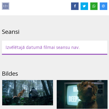
Izplatītājs:
Adastra Cinema SIA
Režisors:
Ben Leonberg
Lomās:
Indy
,
Shane Jensen
,
Ben Leonberg
Saites:
IMDB
Seansi
Izvēlētajā datumā filmai seansu nav.
Bildes