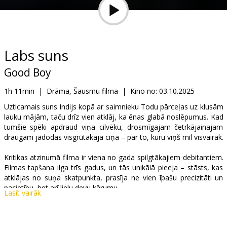
Dāvanu
kartes
Uzkodas
Labs suns
Good Boy
B2B
1h 11min
|
Drāma, Šausmu filma
|
Kino no:
03.10.2025
Kino
Uzticamais suns Indijs kopā ar saimnieku Todu pārceļas uz klusām
lauku mājām, taču drīz vien atklāj, ka ēnas glabā noslēpumus. Kad
Klubs
tumšie spēki apdraud viņa cilvēku, drosmīgajam četrkājainajam
draugam jādodas visgrūtākajā cīņā – par to, kuru viņš mīl visvairāk.
Kritikas atzinumā filma ir viena no gada spilgtākajiem debitantiem.
Filmas tapšana ilga trīs gadus, un tās unikālā pieeja – stāsts, kas
atklājas no suņa skatpunkta, prasīja ne vien īpašu precizitāti un
pacietību, bet arī lielu devu kārumu.
Lasīt vairāk
Filma angļu valodā ar subtitriem latviešu un krievu valodā.