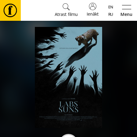
Ienākt
Atrast filmu
Menu
Filmas
🎵
Biļetes
Kultūra
Pasākumi
Ziņas