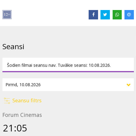
Izplatītājs:
Acme Film SIA
Režisors:
Phil Lord
,
Christopher Miller
Lomās:
Ryan Gosling
,
Sandra Hüller
,
Ken Leung
,
Lionel Boyce
,
Milana Vayntrub
Saites:
IMDB
Seansi
Šodien filmai seansu nav. Tuvākie seansi: 10.08.2026.
Seansu filtrs
Forum Cinemas
21:05