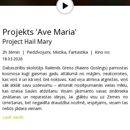
Dāvanu
kartes
Uzkodas
Projekts 'Ave Maria'
Project Hail Mary
B2B
2h 36min
|
Piedzīvojumi, Mistika, Fantastika
|
Kino no:
18.03.2026
Kino
Klubs
Dabaszinību skolotājs Railends Greiss (Raiens Goslings) pamostas
kosmosa kuģī gaismas gadu attālumā no mājām, neatceroties,
kas viņš ir un kā viņš šeit nokļuvis. Kad viņa atmiņa atgriežas, viņš
sāk atklāt savu uzdevumu – atrisināt noslēpumainās vielas mīklu,
kas izraisa Saules atdzišanu. Viņam jāizmanto savas zinātnieka
zināšanas un neparastas idejas, lai glābtu visu uz Zemes no
izmiršanas, bet negaidīta draudzība nozīmē, iespējams, viņam tas
nebūs jādara vienam.
Lasīt vairāk
Filma angļu valodā ar subtitriem latviešu un krievu valodā.