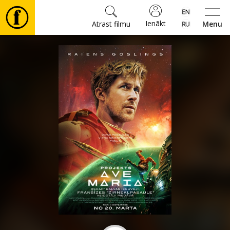
Ienākt
Atrast filmu
Menu
Filmas
🎵
Biļetes
Kultūra
Pasākumi
Ziņas