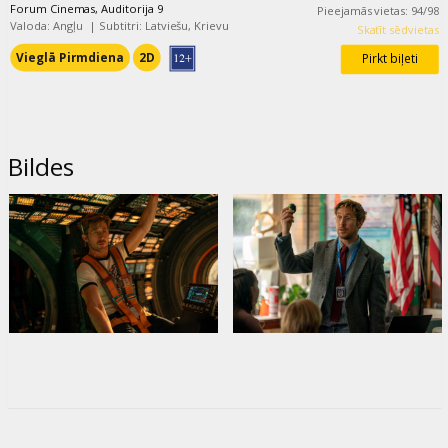
Forum Cinemas, Auditorija 9
Pieejamās vietas
:
94
/
98
Valoda: Angļu
|
Subtitri: Latviešu, Krievu
Skatīt sēdvietas
Vieglā Pirmdiena
2D
Pirkt biļeti
Bildes