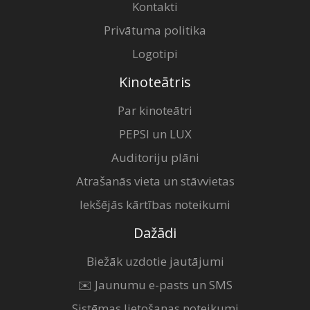
Kontakti
Privātuma politika
Logotipi
Kinoteātris
Par kinoteātri
PEPSI un LUX
Auditoriju plāni
Atrašanās vieta un stāvvietas
Iekšējās kārtības noteikumi
Dažādi
Biežāk uzdotie jautājumi
✉️ Jaunumu e-pasts un SMS
Sistēmas lietošanas noteikumi