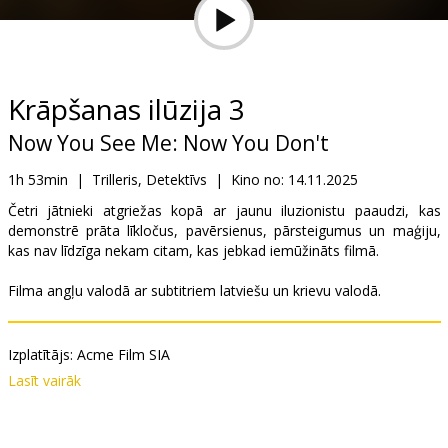
Dāvanu
kartes
Uzkodas
Krāpšanas ilūzija 3
Now You See Me: Now You Don't
B2B
1h 53min
|
Trilleris, Detektīvs
|
Kino no:
14.11.2025
Kino
Četri jātnieki atgriežas kopā ar jaunu iluzionistu paaudzi, kas
demonstrē prāta līkločus, pavērsienus, pārsteigumus un maģiju,
Klubs
kas nav līdzīga nekam citam, kas jebkad iemūžināts filmā.
Filma angļu valodā ar subtitriem latviešu un krievu valodā.
Izplatītājs:
Acme Film SIA
Režisors:
Ruben Fleischer
Lasīt vairāk
Lomās:
Jesse Eisenberg
,
Woody Harrelson
,
Dave Franco
,
Isla
Fisher
,
Justice Smith
,
Dominic Sessa
,
Ariana Greenblatt
,
Rosamund
Pike
,
Morgan Freeman