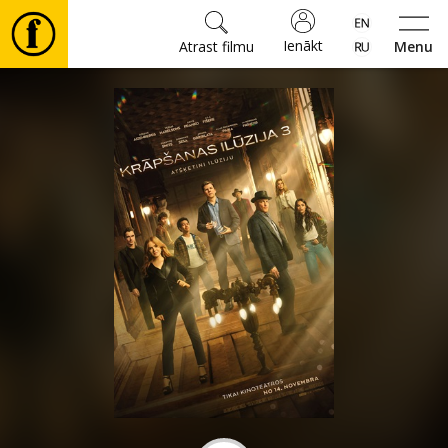
Ienākt
Atrast filmu
Menu
Filmas
🎵
Biļetes
Kultūra
Pasākumi
Ziņas