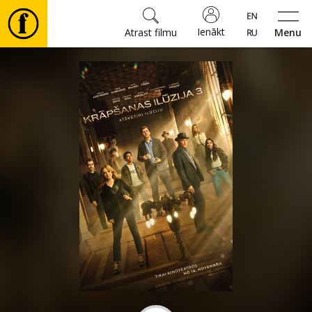
Ienākt
Atrast filmu
Menu
Filmas
🎵
Biļetes
Kultūra
Pasākumi
Ziņas