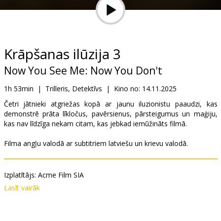
Dāvanu
kartes
Uzkodas
Krāpšanas ilūzija 3
Now You See Me: Now You Don't
B2B
1h 53min
|
Trilleris, Detektīvs
|
Kino no:
14.11.2025
Kino
Četri jātnieki atgriežas kopā ar jaunu iluzionistu paaudzi, kas
demonstrē prāta līkločus, pavērsienus, pārsteigumus un maģiju,
Klubs
kas nav līdzīga nekam citam, kas jebkad iemūžināts filmā.
Filma angļu valodā ar subtitriem latviešu un krievu valodā.
Izplatītājs:
Acme Film SIA
Režisors:
Ruben Fleischer
Lasīt vairāk
Lomās:
Jesse Eisenberg
,
Woody Harrelson
,
Dave Franco
,
Isla
Fisher
,
Justice Smith
,
Dominic Sessa
,
Ariana Greenblatt
,
Rosamund
Pike
,
Morgan Freeman