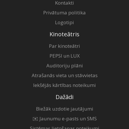
Kontakti
Privātuma politika
Logotipi
Kinoteātris
Par kinoteātri
PEPSI un LUX
Auditoriju plāni
Atrašanās vieta un stāvvietas
Iekšējās kārtības noteikumi
Dažādi
Biežāk uzdotie jautājumi
✉️ Jaunumu e-pasts un SMS
Sistēmas lietošanas noteikumi