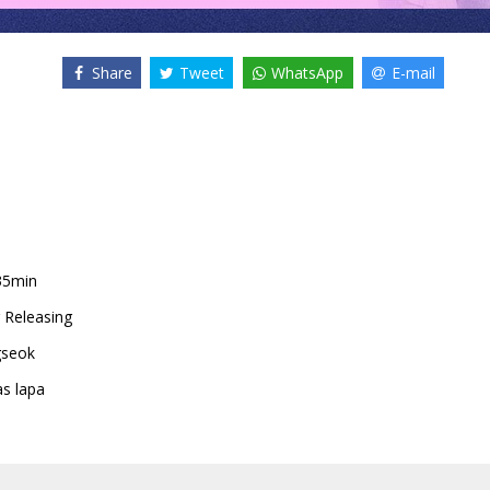
Share
Tweet
WhatsApp
E-mail
35min
r Releasing
gseok
as lapa