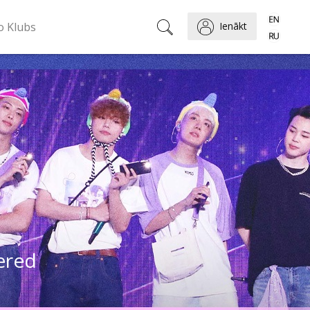
o Klubs
Ienākt
ered