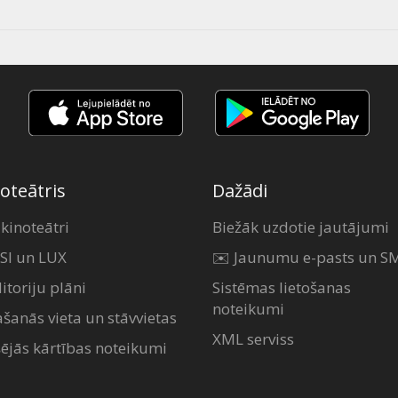
oteātris
Dažādi
 kinoteātri
Biežāk uzdotie jautājumi
SI un LUX
✉️ Jaunumu e-pasts un S
itoriju plāni
Sistēmas lietošanas
noteikumi
ašanās vieta un stāvvietas
XML serviss
šējās kārtības noteikumi