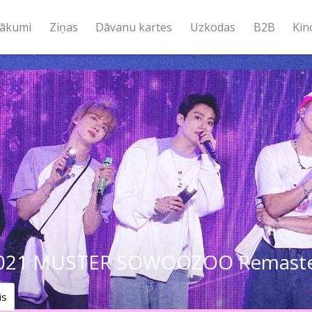
ākumi
Ziņas
Dāvanu kartes
Uzkodas
B2B
Kin
021 MUSTER SOWOOZOO Remast
is