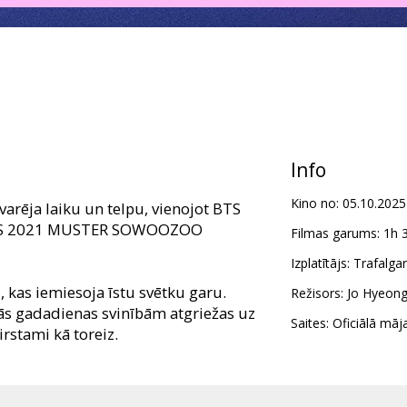
Info
Kino no:
05.10.2025
arēja laiku un telpu, vienojot BTS
BTS 2021 MUSTER SOWOOZOO
Filmas garums:
1h 
Izplatītājs:
Trafalga
kas iemiesoja īstu svētku garu.
Režisors:
Jo Hyeon
tās gadadienas svinībām atgriežas uz
Saites:
Oficiālā māj
rstami kā toreiz.