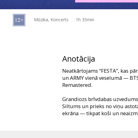
Dāvanu
kartes
Mūzika, Koncerts
1h 35min
Uzkodas
B2B
Anotācija
Kino
Neatkārtojams “FESTA”, kas pārv
Klubs
un ARMY vienā veselumā — 
Remastered.
Grandiozs brīvdabas uzvedums, 
Siltums un prieks no viņu asto
ekrāna — tikpat koši un neaizmi