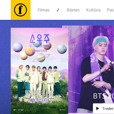
Filmas
🎵
Biļetes
Kultūra
Pas
Filmas
🎵
Biļetes
Kultūra
Pasākumi
BTS 2
Ziņas
Treiler