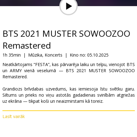
Dāvanu
kartes
Uzkodas
BTS 2021 MUSTER SOWOOZOO
Remastered
B2B
1h 35min
|
Mūzika, Koncerts
|
Kino no:
05.10.2025
Kino
Neatkārtojams “FESTA”, kas pārvarēja laiku un telpu, vienojot BTS
un ARMY vienā veselumā — BTS 2021 MUSTER SOWOOZOO
Klubs
Remastered.
Grandiozs brīvdabas uzvedums, kas iemiesoja īstu svētku garu.
Siltums un prieks no viņu astotās gadadienas svinībām atgriežas
uz ekrāna — tikpat koši un neaizmirstami kā toreiz.
Lasīt vairāk
Izplatītājs:
Trafalgar Releasing
Režisors:
Jo Hyeongseok
Saites:
Oficiālā mājas lapa