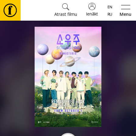
Ienākt
Atrast filmu
Menu
Filmas
🎵
Biļetes
Kultūra
Pasākumi
Ziņas