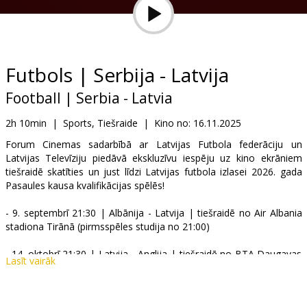
Dāvanu
kartes
Uzkodas
Futbols | Serbija - Latvija
Football | Serbia - Latvia
B2B
2h 10min
|
Sports, Tiešraide
|
Kino no:
16.11.2025
Kino
Forum Cinemas sadarbībā ar Latvijas Futbola federāciju un
Latvijas Televīziju piedāvā ekskluzīvu iespēju uz kino ekrāniem
Klubs
tiešraidē skatīties un just līdzi Latvijas futbola izlasei 2026. gada
Pasaules kausa kvalifikācijas spēlēs!
- 9. septembrī 21:30 | Albānija - Latvija | tiešraidē no Air Albania
stadiona Tirānā (pirmsspēles studija no 21:00)
- 14. oktobrī 21:30 | Latvija - Anglija | tiešraidē no BTA Daugavas
Lasīt vairāk
stadiona Rīgā (pirmsspēles studija no 21:00)
- 16. novembrī 18:45 | Serbija - Latvija | tiešraidē no Dubočica