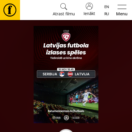
Ienākt
Atrast filmu
Menu
Filmas
🎵
Biļetes
Kultūra
Pasākumi
Ziņas