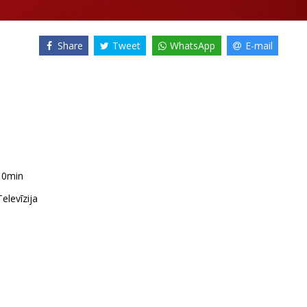
Share
Tweet
WhatsApp
E-mail
10min
Televīzija