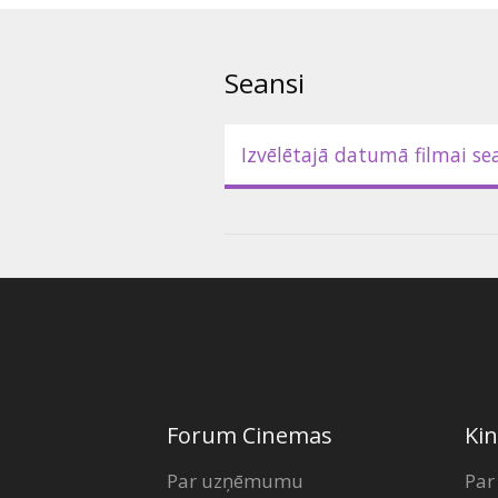
- 16. novembrī 18:45 | Serbija -
stadiona Leskovacā (pirmsspēle
Seansi
Biļešu cenas:
Izvēlētajā datumā filmai se
5,00 EUR (iepriekšpārdošanā)
8,00 EUR (spēles dienā)
Forum Cinemas
Kin
Par uzņēmumu
Par