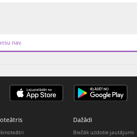
 Latvija | tiešraidē no Dubočica
s studija no 18:15)
ansu nav.
oteātris
Dažādi
 kinoteātri
Biežāk uzdotie jautājumi