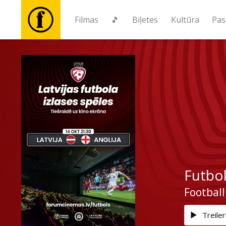
Filmas
🎵
Biļetes
Kultūra
Pas
Filmas
🎵
Biļetes
Kultūra
Futbol
Pasākumi
Football
Ziņas
Treiler