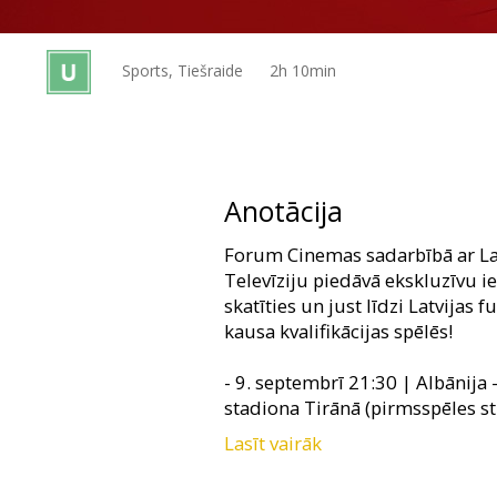
Dāvanu
kartes
Sports, Tiešraide
2h 10min
Uzkodas
B2B
Anotācija
Kino
Forum Cinemas sadarbībā ar Lat
Klubs
Televīziju piedāvā ekskluzīvu i
skatīties un just līdzi Latvijas 
kausa kvalifikācijas spēlēs!
- 9. septembrī 21:30 | Albānija -
stadiona Tirānā (pirmsspēles st
Lasīt vairāk
- 14. oktobrī 21:30 | Latvija - 
stadiona Rīgā (pirmsspēles stud