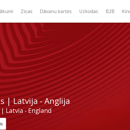
ākumi
Ziņas
Dāvanu kartes
Uzkodas
B2B
Kin
s | Latvija - Anglija
 | Latvia - England
is