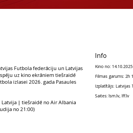
Info
Kino no:
14.10.2025
vijas Futbola federāciju un Latvijas
espēju uz kino ekrāniem tiešraidē
Filmas garums:
2h 
futbola izlasei 2026. gada Pasaules
Izplatītājs:
Latvijas 
Saites:
lsm.lv
,
lff.lv
 Latvija | tiešraidē no Air Albania
udija no 21:00)
Anglija | tiešraidē no BTA Daugavas
ija no 21:00)