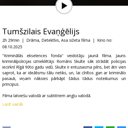
Dāvanu
kartes
Uzkodas
Tumšzilais Evaņģēlijs
2h 29min
|
Drāma, Detektīvs, Asa sižeta filma
|
Kino no:
B2B
08.10.2025
"Kriminālās ekselences fonda" veidotāju jaunā filma. Jauns
Kino
kriminālpolicijas izmeklētājs Romāns Skulte sāk strādāt policijas
Klubs
iecirknī Rīgā 90to gadu vidū. Skulte ir entuziasma pilns, bet ātri vien
saprot, ka ar ideālismu tālu netiks, un, lai cīnītos gan ar kriminālo
pasauli, viņam nāksies pārkāpt šādus tādus noteikumus un
principus.
Filma latviešu valodā ar subtitriem angļu valodā.
Lasīt vairāk
Izplatītājs:
Baltic Content Media
Režisors:
Oskars Rupenheits
Lomās:
Raitis Stūrmanis
,
Viesturs Berkmanis
,
Elīna Avotiņa
,