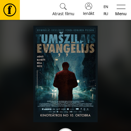
Ienākt
Atrast filmu
Menu
Filmas
🎵
Biļetes
Kultūra
Pasākumi
Ziņas