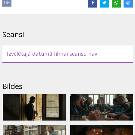
Armands Guļāns
Saites:
kefstudio.lv
,
Facebook
,
IMDB
Seansi
Izvēlētajā datumā filmai seansu nav.
Bildes