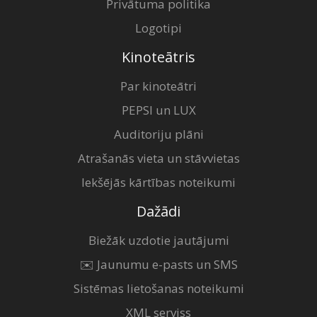
Privātuma politika
Logotipi
Kinoteātris
Par kinoteātri
PEPSI un LUX
Auditoriju plāni
Atrašanās vieta un stāvvietas
Iekšējās kārtības noteikumi
Dažādi
Biežāk uzdotie jautājumi
✉️ Jaunumu e-pasts un SMS
Sistēmas lietošanas noteikumi
XML serviss