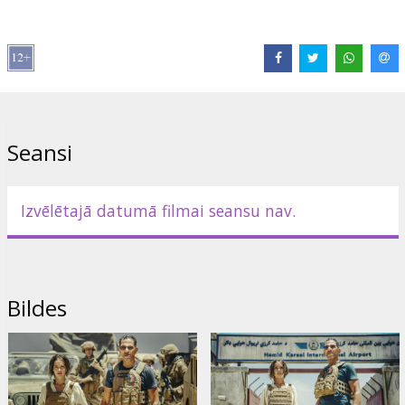
Filma franču valodā ar subtitriem latviešu un krievu valodā.
Izplatītājs:
Adastra Cinema SIA
Režisors:
Martin Bourboulon
Lomās:
Roschdy Zem
,
Lyna Khoudri
,
Sidse Babett Knudsen
Saites:
IMDB
Seansi
Izvēlētajā datumā filmai seansu nav.
Bildes