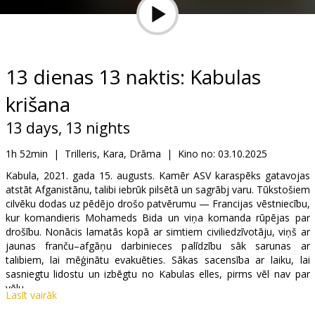
Dāvanu
kartes
Uzkodas
13 dienas 13 naktis: Kabulas
krišana
B2B
13 days, 13 nights
Kino
1h 52min
|
Trilleris, Kara, Drāma
|
Kino no:
03.10.2025
Klubs
Kabula, 2021. gada 15. augusts. Kamēr ASV karaspēks gatavojas
atstāt Afganistānu, talibi iebrūk pilsētā un sagrābj varu. Tūkstošiem
cilvēku dodas uz pēdējo drošo patvērumu — Francijas vēstniecību,
kur komandieris Mohameds Bida un viņa komanda rūpējas par
drošību. Nonācis lamatās kopā ar simtiem civiliedzīvotāju, viņš ar
jaunas franču–afgāņu darbinieces palīdzību sāk sarunas ar
talibiem, lai mēģinātu evakuēties. Sākas sacensība ar laiku, lai
sasniegtu lidostu un izbēgtu no Kabulas elles, pirms vēl nav par
vēlu.
Lasīt vairāk