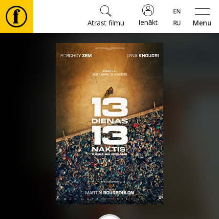
Ienākt
Atrast filmu
Menu
Filmas
🎵
Biļetes
Kultūra
Pasākumi
Ziņas