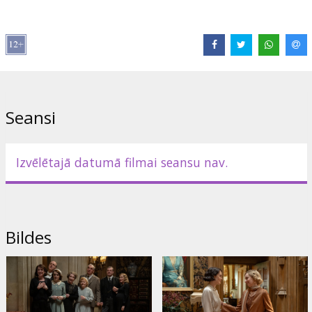
Izplatītājs:
Latvian Theatrical Distribution
Režisors:
Simon Curtis
Lomās:
Simon Russell Beale
,
Hugh Bonneville
,
Laura Carmichael
,
Jim Carter
,
Brendan Coyle
,
Michelle Dockery
,
Joanne Froggatt
,
Paul Giamatti
,
Allen Leech
,
Elizabeth McGovern
,
Sophie McShera
,
Alessandro Nivola
,
Dominic West
,
Joely Richardson
Seansi
Saites:
IMDB
,
Facebook
,
Oficiālā mājas lapa
Izvēlētajā datumā filmai seansu nav.
Bildes