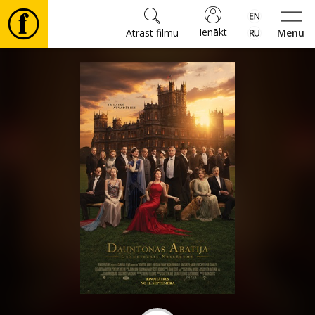
Ienākt
Atrast filmu
Menu
Filmas
🎵
Biļetes
Kultūra
Pasākumi
Ziņas