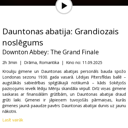
Dāvanu
kartes
Uzkodas
Dauntonas abatija: Grandiozais
noslēgums
B2B
Downton Abbey: The Grand Finale
Kino
2h 3min
|
Drāma, Romantika
|
Kino no:
11.09.2025
Klubs
Krouliju ģimene un Dauntonas abatijas personāls bauda spožo
Londonas sezonu 1930. gada vasarā. Lēdijas Pītersfīldas ballē –
augstākās sabiedrības spilgtākajā notikumā – kāds šokējošs
paziņojums ievelk lēdiju Mēriju skandāla virpulī. Drīz viņas ģimene
saskaras ar finansiālām grūtībām, un Dauntonas abatijai draud
grūti laiki. Ģimenei ir jāpieņem tuvojošās pārmaiņas, kurās
ģimenes jaunā paaudze pavērs Dauntonas abatijai durvis uz jaunu
nākotni.
Lasīt vairāk
Filma angļu valodā ar subtitriem latviešu un krievu valodā.