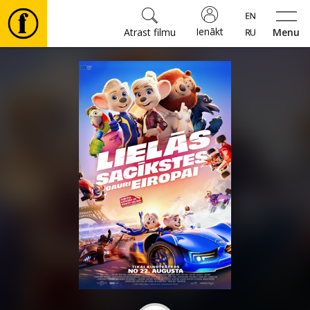
Ienākt
Atrast filmu
Menu
Filmas
🎵
Biļetes
Kultūra
Pasākumi
Ziņas