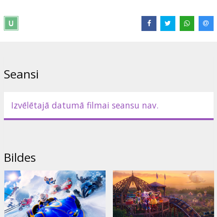
Izplatītājs:
Acme Film SIA
Režisors:
Waldemar Fast
Saites:
IMDB
Seansi
Izvēlētajā datumā filmai seansu nav.
Bildes