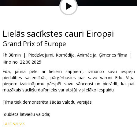
Dāvanu
kartes
Uzkodas
Lielās sacīkstes cauri Eiropai
Grand Prix of Europe
B2B
1h 38min
|
Piedzīvojumi, Komēdija, Animācija, Ģimenes filma
|
Kino no:
22.08.2025
Kino
Klubs
Eda, jauna pele ar lieliem sapņiem, izmanto savu iespēju
piedalīties sacensībās, pārģērbusies par savu varoni Edu. Viņa
pieņem izaicinājumu pārspēt savu sāncensi un pierādīt, ka pat
mazākais sacīkšu dalībnieks var atstāt vislielāko iespaidu.
Filma tiek demonstrēta šādās valodu versijās:
-dublēta latviešu valodā;
Lasīt vairāk
-dublēta krievu valodā ar subtitriem latviešu valodā.