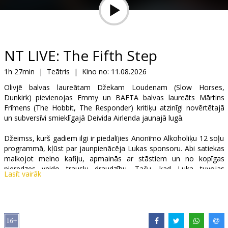
Dāvanu
kartes
Uzkodas
NT LIVE: The Fifth Step
1h 27min
|
Teātris
|
Kino no:
11.08.2026
B2B
Olivjē balvas laureātam Džekam Loudenam (Slow Horses,
Dunkirk) pievienojas Emmy un BAFTA balvas laureāts Mārtins
Kino
Frīmens (The Hobbit, The Responder) kritiķu atzinīgi novērtētajā
un subversīvi smieklīgajā Deivida Airlenda jaunajā lugā.
Klubs
Džeimss, kurš gadiem ilgi ir piedalījies Anonīmo Alkoholiķu 12 soļu
programmā, kļūst par jaunpienācēja Lukas sponsoru. Abi satiekas
malkojot melno kafiju, apmainās ar stāstiem un no kopīgas
pieredzes veido trauslu draudzību. Taču, kad Luka tuvojas
Lasīt vairāk
piektajam solim - atzīšanās brīdim -, atklājas bīstamas patiesības,
kas apdraud uzticību, no kuras atkarīga abu atveseļošanās.
Finns den Hertogs (Finn den Hertog) režisē provokatīvu un
izklaidējošu izrādi, kas filmēta tiešraidē no @sohoplace Londonas