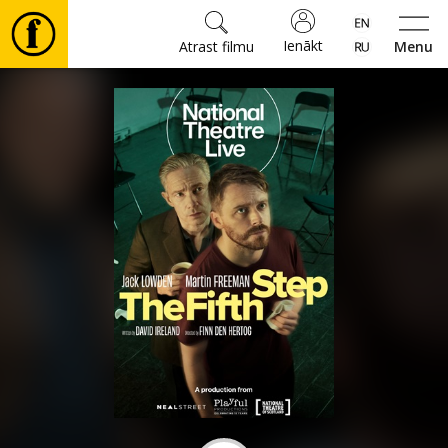
Ienākt
Atrast filmu
Menu
Filmas
🎵
Biļetes
Kultūra
Pasākumi
Ziņas