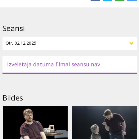
Vestendā.
IZRĀDE ANGĻU VALODĀ AR SUBTITRIEM ANGĻU VALODĀ.
Seansi
Izplatītājs:
Piece of Magic Entertainment
Režisors:
Finn den Hertog
Lomās:
Jack Lowden
,
Martin Freeman
Saites:
Oficiālā mājas lapa
Izvēlētajā datumā filmai seansu nav.
Bildes