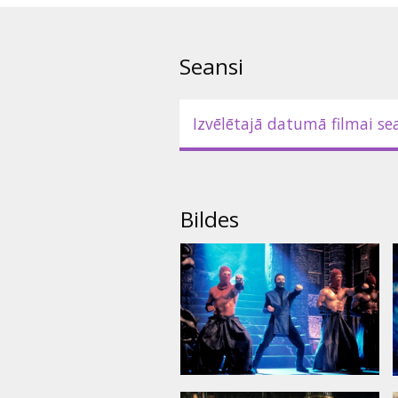
pēdējās uzvaras iegūšanas.
Filma angļu valodā ar subtitrie
Seansi
Izvēlētajā datumā filmai se
Bildes