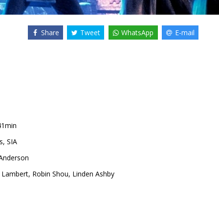
Share
Tweet
WhatsApp
E-mail
41min
s, SIA
 Anderson
r Lambert
,
Robin Shou
,
Linden Ashby