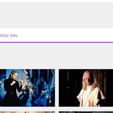
m latviešu un krievu valodā.
ansu nav.