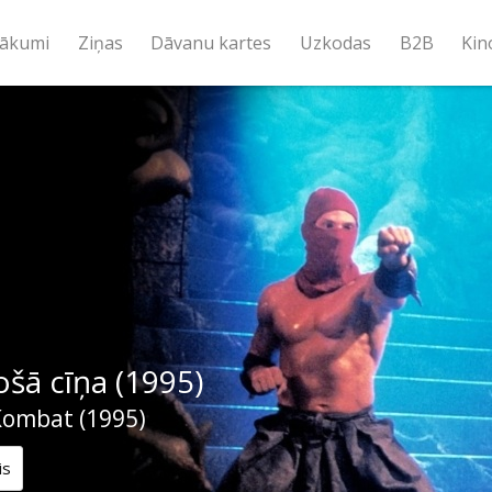
ākumi
Ziņas
Dāvanu kartes
Uzkodas
B2B
Kin
šā cīņa (1995)
Kombat (1995)
is