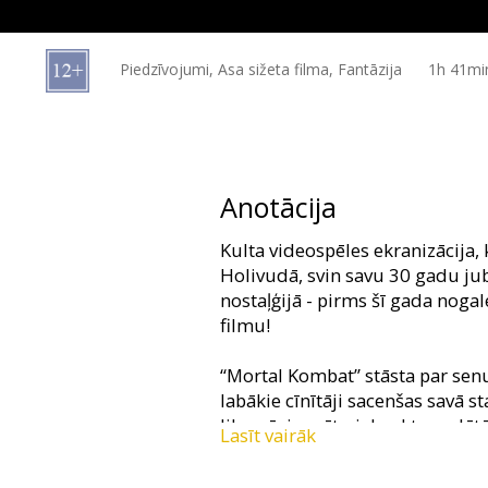
Dāvanu
kartes
Piedzīvojumi, Asa sižeta filma, Fantāzija
1h 41mi
Uzkodas
B2B
Anotācija
Kino
Kulta videospēles ekranizācija
Klubs
Holivudā, svin savu 30 gadu jub
nostaļģijā - pirms šī gada nog
filmu!
“Mortal Kombat” stāsta par sen
labākie cīnītāji sacenšas savā st
likumīgi varētu iebrukt zaudētā
Lasīt vairāk
izcīnījusi 9 uzvaras pret Zemes 
no Lorda Reidena un viņa cīnīt