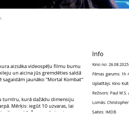
n
Info
Kino no:
26.08.2025
, kura aizsāka videospēļu filmu bumu
ileju un aicina jūs gremdēties saldā
Filmas garums:
1h 
alē sagaidām jaunāko "Mortal Kombat"
Izplatītājs:
Kino Kult
Režisors:
Paul W.S.
u turnīru, kurā dažādu dimensiju
Lomās:
Christophe
arpā. Mērķis: iegūt 10 uzvaras, lai
ja dimensijā. Ārpasaule jau ir
Saites:
IMDB
cīnītājiem un tagad viss ir atkarīgs
ājiem, kuriem jāaptur Ārpasaule no