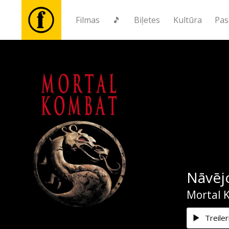
Filmas
🎵
Biļetes
Kultūra
Pas
Filmas
🎵
Biļetes
Kultūra
Nāvējo
Pasākumi
Mortal 
Ziņas
Treiler