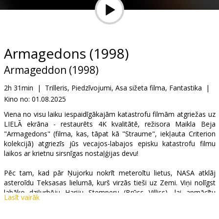
Dāvanu
kartes
Uzkodas
Armagedons (1998)
Armageddon (1998)
B2B
2h 31min
|
Trilleris, Piedzīvojumi, Asa sižeta filma, Fantastika
|
Kino no:
01.08.2025
Kino
Klubs
Viena no visu laiku iespaidīgākajām katastrofu filmām atgriežas uz
LIELĀ ekrāna - restaurēts 4K kvalitātē, režisora Maikla Beja
"Armagedons" (filma, kas, tāpat kā "Straume", iekļauta Criterion
kolekcijā) atgriezīs jūs vecajos-labajos episku katastrofu filmu
laikos ar krietnu sirsnīgas nostaļģijas devu!
Pēc tam, kad pār Ņujorku nokrīt meteroītu lietus, NASA atklāj
asteroīdu Teksasas lielumā, kurš virzās tieši uz Zemi. Viņi nolīgst
labāko dziļurbēju Hariju Stemperu (Brūss Villiss), lai apmācītu
Lasīt vairāk
astronautu komandu, kurai jādodas kosmosā, lai ievietotu
atombumbu asteroīda centrā, un sašķeltu to gabalos. Harijs