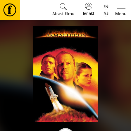
Ienākt
Atrast filmu
Menu
Filmas
🎵
Biļetes
Kultūra
Pasākumi
Ziņas