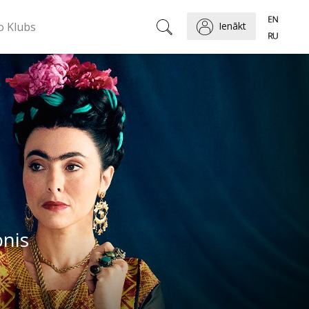
o Klubs
Ienākt
pnis