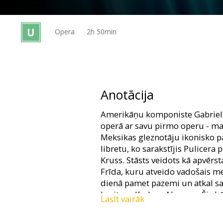
Dāvanu
kartes
Opera
2h 50min
Uzkodas
B2B
Anotācija
Kino
Amerikāņu komponiste Gabriela
Klubs
operā ar savu pirmo operu - ma
Meksikas gleznotāju ikonisko pā
libretu, ko sarakstījis Pulicera
Kruss. Stāsts veidots kā apvērst
Frīda, kuru atveido vadošais m
dienā pamet pazemi un atkal sa
baritons Karloss Alvarezs. Šis bē
Lasīt vairāk
mirkli no jauna izdzīvo savus n
uzplaiksnījumus, izdzīvojot gan 