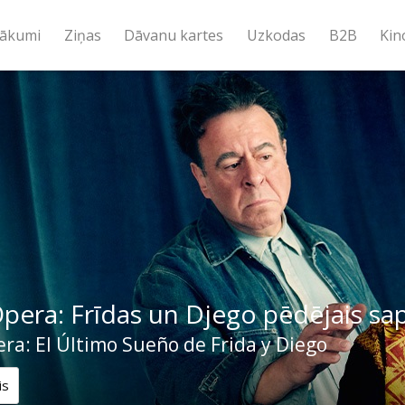
ākumi
Ziņas
Dāvanu kartes
Uzkodas
B2B
Kin
era: Frīdas un Djego pēdējais sa
a: El Último Sueño de Frida y Diego
is