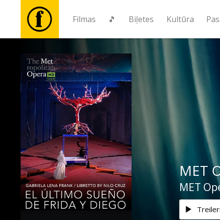
Filmas
🎵
Biļetes
Kultūra
Pas
Filmas
🎵
Biļetes
Kultūra
MET Op
Pasākumi
MET Oper
Ziņas
Treiler