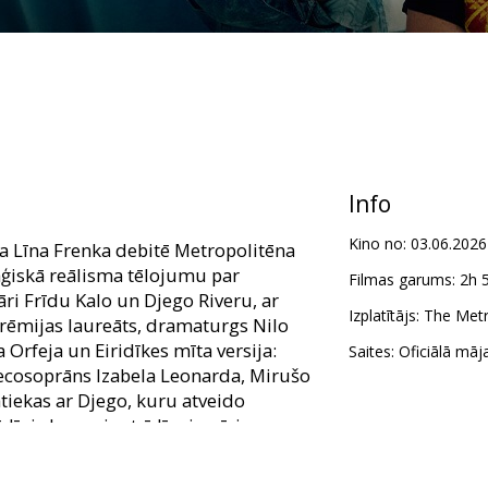
Info
Kino no:
03.06.2026
 Līna Frenka debitē Metropolitēna
ģiskā reālisma tēlojumu par
Filmas garums:
2h 
ri Frīdu Kalo un Djego Riveru, ar
Izplatītājs:
The Metr
 prēmijas laureāts, dramaturgs Nilo
a Orfeja un Eiridīkes mīta versija:
Saites:
Oficiālā māj
ecosoprāns Izabela Leonarda, Mirušo
tiekas ar Djego, kuru atveido
dīgi slavenais strīdīgais pāris uz
emierīgās mīlestības
kaisli, gan sāpes, pirms viņi atvadās