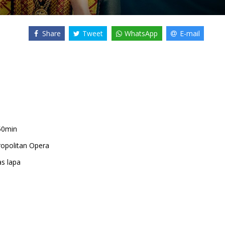
Share
Tweet
WhatsApp
E-mail
50min
opolitan Opera
as lapa