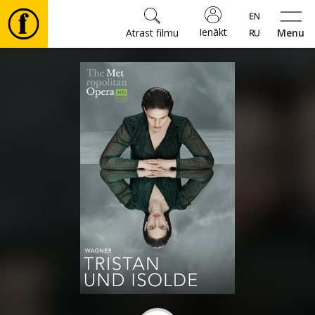
Ienākt
Atrast filmu
Menu
Filmas
🎵
Biļetes
Kultūra
Pasākumi
Ziņas