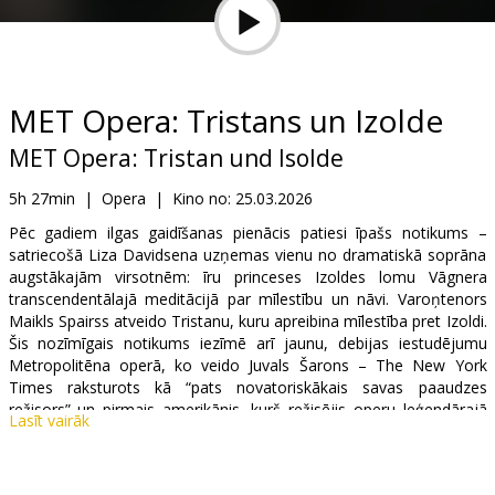
Dāvanu
kartes
Uzkodas
MET Opera: Tristans un Izolde
MET Opera: Tristan und Isolde
B2B
5h 27min
|
Opera
|
Kino no:
25.03.2026
Kino
Pēc gadiem ilgas gaidīšanas pienācis patiesi īpašs notikums –
satriecošā Liza Davidsena uzņemas vienu no dramatiskā soprāna
Klubs
augstākajām virsotnēm: īru princeses Izoldes lomu Vāgnera
transcendentālajā meditācijā par mīlestību un nāvi. Varoņtenors
Maikls Spairss atveido Tristanu, kuru apreibina mīlestība pret Izoldi.
Šis nozīmīgais notikums iezīmē arī jaunu, debijas iestudējumu
Metropolitēna operā, ko veido Juvals Šarons – The New York
Times raksturots kā “pats novatoriskākais savas paaudzes
režisors” un pirmais amerikānis, kurš režisējis operu leģendārajā
Lasīt vairāk
Vāgnera festivālā Baireitā. Tas būs arī MET muzikālā direktora
Jannika Nezē-Segēna pirmais "Tristana un Izoldes" iestudējums
šajā teātrī. Mecosoprāns Jekaterina Gubanova atkārto savu spožo