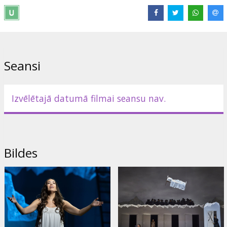
un basam Aleksandram Vinogradovam grāfa Rodolfo lomā. Pie
diriģenta pults — Rikardo Frica, kurš vada vienu no
visskaistākajiem operas darbiem.
Oriģinālvalodā (itāļu valodā) ar subtitriem angļu valodā.
Seansi
Izplatītājs:
The Metropolitan Opera
Saites:
Oficiālā mājas lapa
Izvēlētajā datumā filmai seansu nav.
Bildes