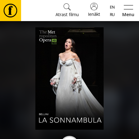
Ienākt
Atrast filmu
Menu
Filmas
🎵
Biļetes
Kultūra
Pasākumi
Ziņas