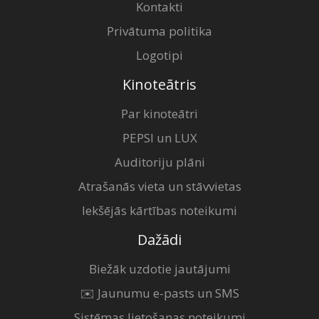
Kontakti
Privātuma politika
Logotipi
Kinoteātris
Par kinoteātri
PEPSI un LUX
Auditoriju plāni
Atrašanās vieta un stāvvietas
Iekšējās kārtības noteikumi
Dažādi
Biežāk uzdotie jautājumi
✉️ Jaunumu e-pasts un SMS
Sistēmas lietošanas noteikumi