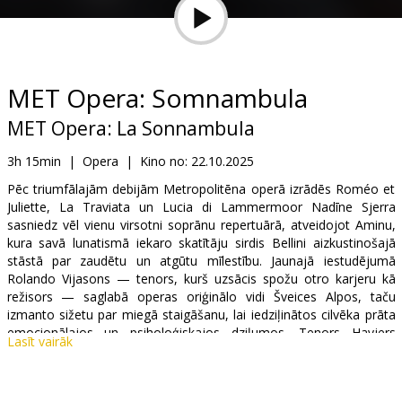
Dāvanu
kartes
Uzkodas
MET Opera: Somnambula
MET Opera: La Sonnambula
B2B
3h 15min
|
Opera
|
Kino no:
22.10.2025
Kino
Pēc triumfālajām debijām Metropolitēna operā izrādēs Roméo et
Juliette, La Traviata un Lucia di Lammermoor Nadīne Sjerra
Klubs
sasniedz vēl vienu virsotni soprānu repertuārā, atveidojot Aminu,
kura savā lunatismā iekaro skatītāju sirdis Bellini aizkustinošajā
stāstā par zaudētu un atgūtu mīlestību. Jaunajā iestudējumā
Rolando Vijasons — tenors, kurš uzsācis spožu otro karjeru kā
režisors — saglabā operas oriģinālo vidi Šveices Alpos, taču
izmanto sižetu par miegā staigāšanu, lai iedziļinātos cilvēka prāta
emocionālajos un psiholoģiskajos dziļumos. Tenors Havjers
Lasīt vairāk
Anduaga atgriežas pēc augsti novērtētās debijas Metā 2023. gadā
L’Elisir d’Amore iestudējumā, atveidojot Aminas līgavaini Elvino,
līdzās soprānam Sidnijai Mankasolai kā viņas sāncensei Lisai Lisa