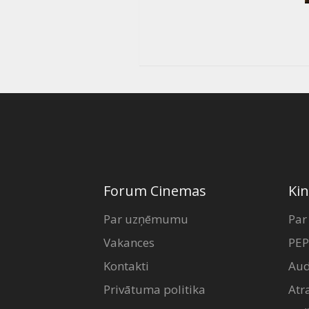
Forum Cinemas
Kin
Par uzņēmumu
Par
Vakances
PEP
Kontakti
Aud
Privātuma politika
Atr