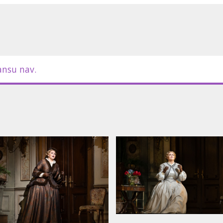
 subtitriem angļu valodā.
ansu nav.