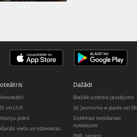
oteātris
Dažādi
 kinoteātri
Biežāk uzdotie jautājumi
SI un LUX
✉️ Jaunumu e-pasts un S
itoriju plāni
Sistēmas lietošanas
noteikumi
ašanās vieta un stāvvietas
XML serviss