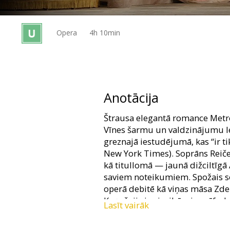
Dāvanu
kartes
Opera
4h 10min
Uzkodas
B2B
Anotācija
Kino
Štrausa elegantā romance Metro
Klubs
Vīnes šarmu un valdzinājumu l
greznajā iestudējumā, kas “ir tik
New York Times). Soprāns Reiče
kā titullomā — jaunā dižciltīgā
saviem noteikumiem. Spožais s
operā debitē kā viņas māsa Zd
Koņečnijs ir pievilcīgais grāfs
Lasīt vairāk
viņas sirdi.