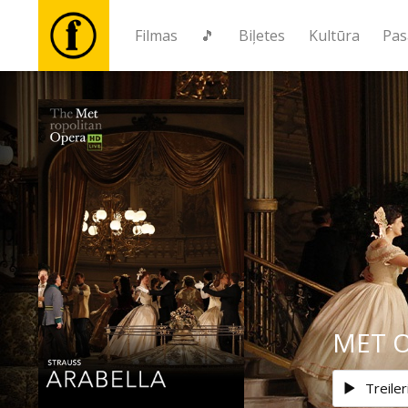
Filmas
🎵
Biļetes
Kultūra
Pas
Filmas
🎵
Biļetes
Kultūra
Pasākumi
MET O
Ziņas
Treiler