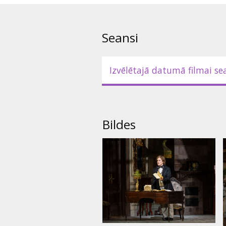
Oriģinālvalodā (vācu valodā) ar
Seansi
Izvēlētajā datumā filmai se
Bildes