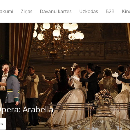
ākumi
Ziņas
Dāvanu kartes
Uzkodas
B2B
Kin
pera: Arabella
is