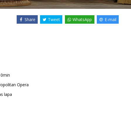
Share
Tweet
WhatsApp
E-mail
10min
opolitan Opera
as lapa