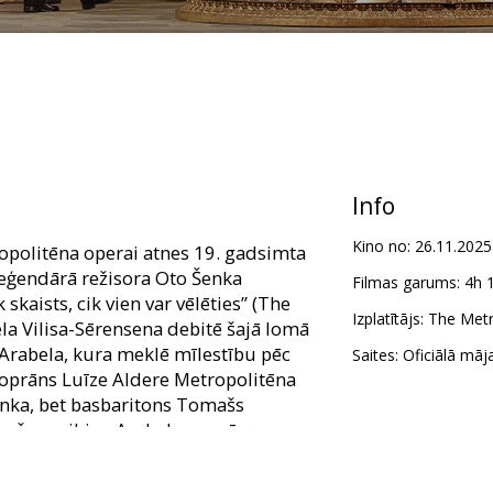
Info
Kino no:
26.11.2025
politēna operai atnes 19. gadsimta
eģendārā režisora Oto Šenka
Filmas garums:
4h 
 skaists, cik vien var vēlēties” (The
Izplatītājs:
The Metr
la Vilisa-Sērensena debitē šajā lomā
 Arabela, kura meklē mīlestību pēc
Saites:
Oficiālā māj
oprāns Luīze Aldere Metropolitēna
enka, bet basbaritons Tomašs
, kurš apreibina Arabelu un pārņem