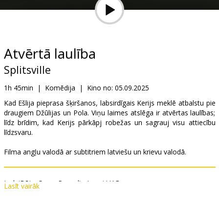
Dāvanu
kartes
Uzkodas
Atvērtā laulība
Splitsville
B2B
1h 45min
|
Komēdija
|
Kino no:
05.09.2025
Kino
Kad Ešlija pieprasa šķiršanos, labsirdīgais Kerijs meklē atbalstu pie
draugiem Džūlijas un Pola. Viņu laimes atslēga ir atvērtas laulības;
Klubs
līdz brīdim, kad Kerijs pārkāpj robežas un sagrauj visu attiecību
līdzsvaru.
Filma angļu valodā ar subtitriem latviešu un krievu valodā.
Izplatītājs:
Garsu Pasaulio Irasai UAB
Lasīt vairāk
Režisors:
Michael Angelo Covino
Lomās:
Dakota Johnson
,
Adria Arjona
,
Kyle Marvin
,
Michael
Angelo Covino
,
Nicholas Braun