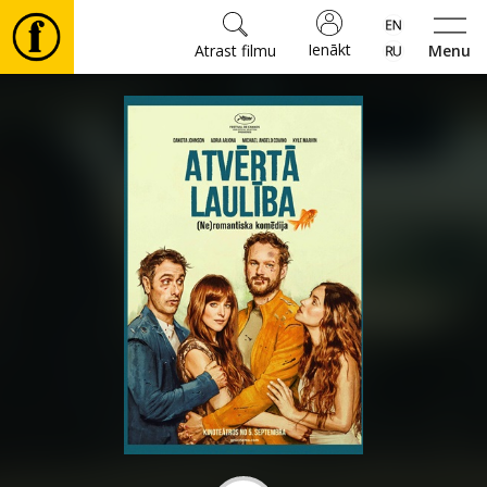
Ienākt
Atrast filmu
Menu
Filmas
🎵
Biļetes
Kultūra
Pasākumi
Ziņas