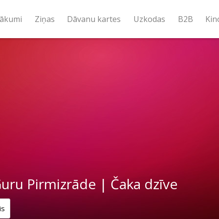
ākumi
Ziņas
Dāvanu kartes
Uzkodas
B2B
Kin
uru Pirmizrāde | Čaka dzīve
is