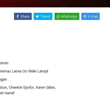
Share
Tweet
WhatsApp
E-mail
30min
emas Latvia OU filiāle Latvijā
agan
ston
,
Chiwetel Ejiofor
,
Karen Gillan
,
rk Hamill