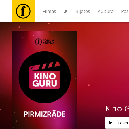
Filmas
🎵
Biļetes
Kultūra
Pas
Filmas
🎵
Biļetes
Kultūra
Pasākumi
Kino G
Ziņas
Treiler