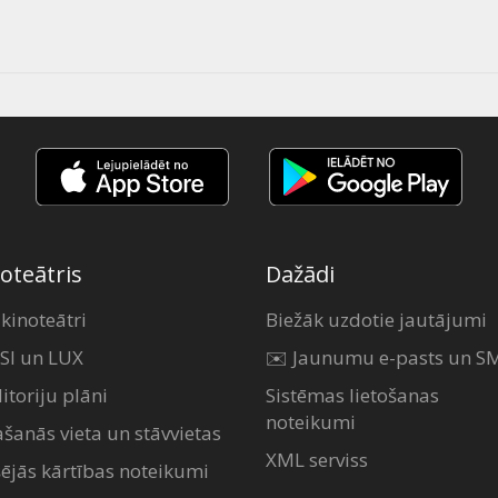
oteātris
Dažādi
 kinoteātri
Biežāk uzdotie jautājumi
SI un LUX
✉️ Jaunumu e-pasts un S
itoriju plāni
Sistēmas lietošanas
noteikumi
ašanās vieta un stāvvietas
XML serviss
šējās kārtības noteikumi