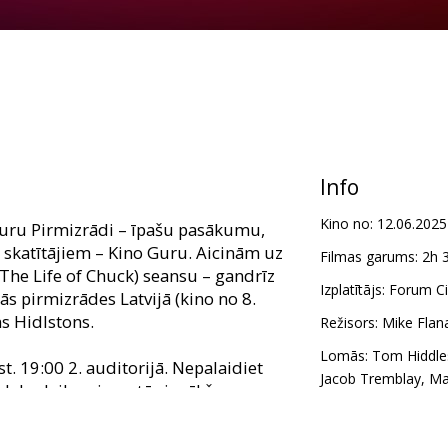
Info
Kino no:
12.06.2025
uru Pirmizrādi – īpašu pasākumu,
 skatītājiem – Kino Guru. Aicinām uz
Filmas garums:
2h 
(The Life of Chuck) seansu – gandrīz
Izplatītājs:
Forum Cin
ās pirmizrādes Latvijā (kino no 8.
s Hidlstons.
Režisors:
Mike Flan
Lomās:
Tom Hiddle
st. 19:00 2. auditorijā. Nepalaidiet
Jacob Tremblay
,
Ma
 labu laiku pirms tās iznākšanas