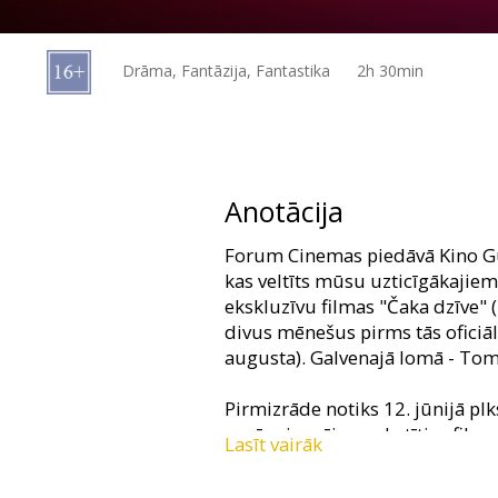
Dāvanu
kartes
Drāma, Fantāzija, Fantastika
2h 30min
Uzkodas
B2B
Anotācija
Kino
Forum Cinemas piedāvā Kino G
Klubs
kas veltīts mūsu uzticīgākajiem
ekskluzīvu filmas "Čaka dzīve" 
divus mēnešus pirms tās oficiāl
augusta). Galvenajā lomā - Tom
Pirmizrāde notiks 12. jūnijā plk
garām iespēju noskatīties filmu
Lasīt vairāk
kinoteātros.