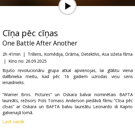
Dāvanu
kartes
Uzkodas
Cīņa pēc cīņas
One Battle After Another
B2B
2h 41min
|
Trilleris, Komēdija, Drāma, Detektīvs, Asa sižeta filma
|
Kino no:
26.09.2025
Kino
Klubs
Bijušo revolucionāru grupa atkal apvienojas, lai glābtu viena
dalībnieka meitu, kad pēc 16 gadiem uzrodas viņu sens
ienaidnieks.
“Warner Bros. Pictures” un Oskara balvai nominētais BAFTA
laureāts, režisors Pols Tomass Anderson piedāvā filmu “Cīņa pēc
cīņas” ar Oskara un BAFTA balvu laureātu Leonardo di Kaprio
galvenajā lomā.
Lasīt vairāk
Filmā piedalās arī Oskara un BAFTA balvu laureāti Šons Penns un
Benisio del Toro kopā ar Redžīnu Holu, Tianu Teilori un Čeisu