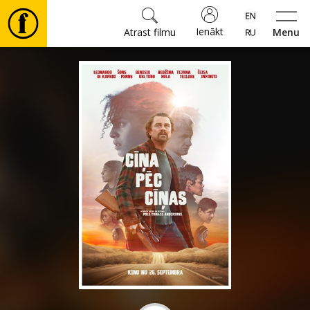
Ienākt
Atrast filmu
Menu
Filmas
🎵
Biļetes
Kultūra
Pasākumi
Ziņas