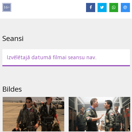
Lomās:
Tom Cruise
,
Val Kilmer
,
Kelly McGillis
,
Meg Ryan
Saites:
IMDB
Seansi
Izvēlētajā datumā filmai seansu nav.
Bildes