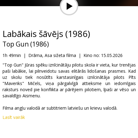
Dāvanu
kartes
Uzkodas
Labākais šāvējs (1986)
Top Gun (1986)
B2B
1h 49min
|
Drāma, Asa sižeta filma
|
Kino no:
15.05.2026
Kino
"Top Gun" Jūras spēku iznīcinātāju pilotu skola ir vieta, kur trenējas
paši labākie, lai pilnveidotu savas elitārās lidošanas prasmes. Kad
Klubs
uz skolu tiek nosūtīts karstasinīgais iznīcinātāja pilots Pīts
"Maveriks" Mičels, viņa pārgalvīgā attieksme un iedomīgais
raksturs noved pie konflikta ar pārējiem pilotiem, īpaši ar vēso un
savaldīgo Aismenu.
Filma angļu valodā ar subtitriem latviešu un krievu valodā.
Lasīt vairāk
Izplatītājs:
Latvian Theatrical Distribution
Režisors:
Tony Scott