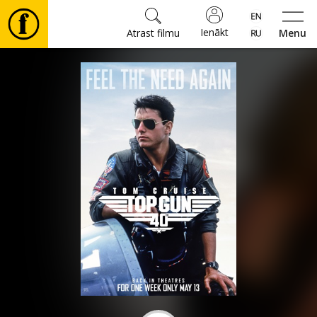
Ienākt
Atrast filmu
Menu
Filmas
🎵
Biļetes
Kultūra
Pasākumi
Ziņas