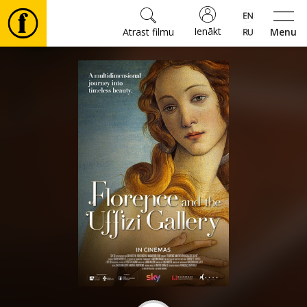
Ienākt
Atrast filmu
Menu
Filmas
🎵
Biļetes
Kultūra
Pasākumi
Ziņas