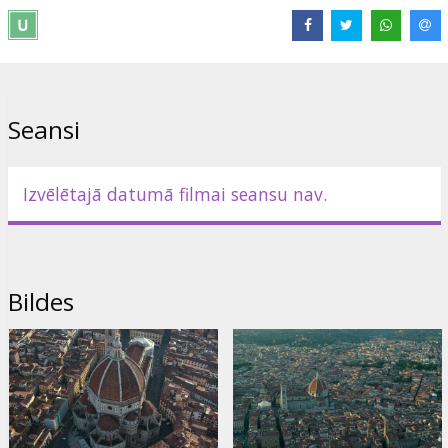
Seansi
Izvēlētajā datumā filmai seansu nav.
Bildes