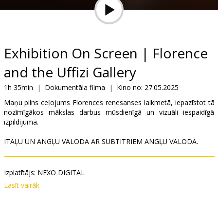
Dāvanu
kartes
Uzkodas
Exhibition On Screen | Florence
and the Uffizi Gallery
B2B
1h 35min
|
Dokumentāla filma
|
Kino no:
27.05.2025
Kino
Maņu pilns ceļojums Florences renesanses laikmetā, iepazīstot tā
nozīmīgākos mākslas darbus mūsdienīgā un vizuāli iespaidīgā
Klubs
izpildījumā.
ITĀĻU UN ANGĻU VALODĀ AR SUBTITRIEM ANGĻU VALODĀ.
Izplatītājs:
NEXO DIGITAL
Režisors:
Luca Viotto
Lasīt vairāk
Saites:
IMDB