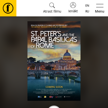
Ienākt
Atrast filmu
Menu
Filmas
🎵
Biļetes
Kultūra
Pasākumi
Ziņas