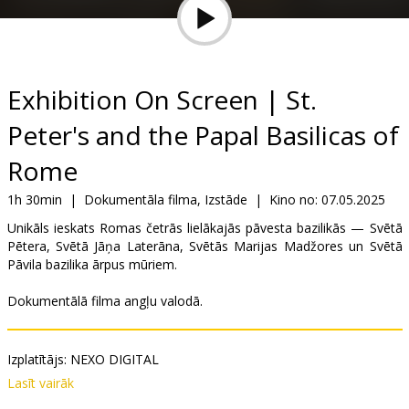
Dāvanu
kartes
Uzkodas
Exhibition On Screen | St.
Peter's and the Papal Basilicas of
B2B
Rome
Kino
1h 30min
|
Dokumentāla filma, Izstāde
|
Kino no:
07.05.2025
Klubs
Unikāls ieskats Romas četrās lielākajās pāvesta bazilikās — Svētā
Pētera, Svētā Jāņa Laterāna, Svētās Marijas Madžores un Svētā
Pāvila bazilika ārpus mūriem.
Dokumentālā filma angļu valodā.
Izplatītājs:
NEXO DIGITAL
Režisors:
Luca Viotto
Lasīt vairāk
Saites:
IMDB