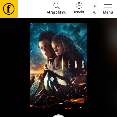
Ienākt
Atrast filmu
Menu
Filmas
🎵
Biļetes
Kultūra
Pasākumi
Ziņas