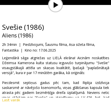
Dāvanu
kartes
Uzkodas
Svešie (1986)
Aliens (1986)
B2B
2h 34min
|
Piedzīvojumi, Šausmu filma, Asa sižeta filma,
Fantastika
|
Kino no:
17.06.2025
Kino
Klubs
Leģendārā sāga atgriežas uz LIELĀ ekrāna! Aicinām noskatīties
Džeimsa Kamerona kulta statusu ieguvušo turpinājumu "Svešie"
visaugstākajā attēla un skaņas kvalitātē, īpašajā "paplašinātajā
versijā", kura ir par 17 minūtēm garāka, kā oriģināls:
Piecdesmit septiņus gadus pēc tam, kad Riplija izdzīvoja
saskarsmē ar nāvējošo ksenomorfu, viņas glābšanas kapsula tiek
atrasta pēc gadiem bezmērķīga dreifa izplatījumā. Neviens netic
viņas stāstam par "Svešo" un atgadījumu uz LV-426, bet, kad
Lasīt vairāk
sakari ar jau kolonizēto planētu tiek zaudēti, Riplija kopā ar rūdītu
kosmosa kājinieku vienību tiek nosūtīta izlūkos...