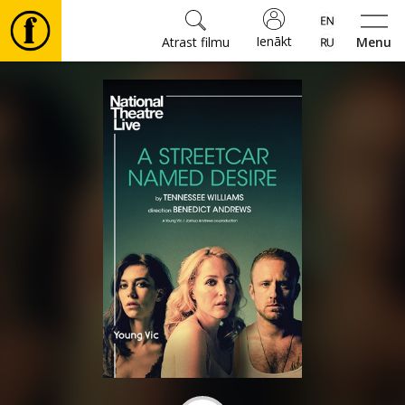
Ienākt
Atrast filmu
Menu
Filmas
🎵
Biļetes
Kultūra
Pasākumi
Ziņas