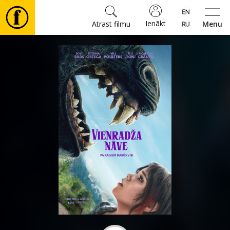
Ienākt
Atrast filmu
Menu
Filmas
🎵
Biļetes
Kultūra
Pasākumi
Ziņas