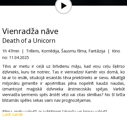
Dāvanu
kartes
Uzkodas
Vienradža nāve
Death of a Unicorn
B2B
1h 47min
|
Trilleris, Komēdija, Šausmu filma, Fantāzija
|
Kino
no:
11.04.2025
Kino
Klubs
Tēvs ar meitu ir ceļā uz brīvdienu māju, kad viņu ceļu šķērso
dzīvnieks, kuru tie notriec. Tas ir vienradzis! Kamēr viņi domā, ko
lai ar to iesāk, situācijā iesaistās tēva priekšnieks ar sievu. Alkatīgā
miljonāru ģimenīte ir apņēmības pilna nopelnīt kaudzi naudas,
izmantojot maģiskā dzīvnieka ārstnieciskās spējas. Varbūt
vienradža ķermenis spēs ārstēt vēzi vai citas slimības? No šī brīža
bīstamās spēles sekas vairs nav prognozējamas.
Filma angļu valodā ar subtitriem latviešu un krievu valodā.
Lasīt vairāk