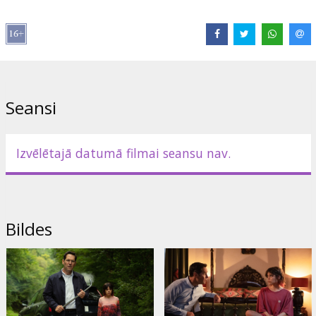
Izplatītājs:
Adastra Cinema SIA
Režisors:
Alex Scharfman
Lomās:
Paul Rudd
,
Jenna Ortega
,
Will Poulter
,
Téa Leoni
,
Richard
E. Grant
Saites:
IMDB
,
a24films.com
Seansi
Izvēlētajā datumā filmai seansu nav.
Bildes