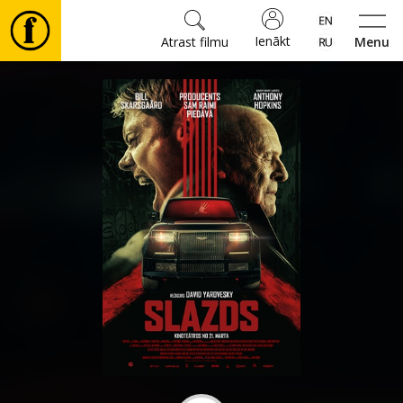
Ienākt
Atrast filmu
Menu
Filmas
🎵
Biļetes
Kultūra
Pasākumi
Ziņas