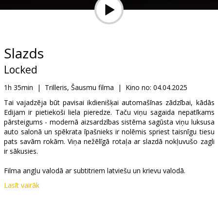
Dāvanu
kartes
Uzkodas
Slazds
Locked
B2B
1h 35min
|
Trilleris, Šausmu filma
|
Kino no:
04.04.2025
Kino
Tai vajadzēja būt pavisai ikdienišķai automašīnas zādzībai, kādās
Edijam ir pietiekoši liela pieredze. Taču viņu sagaida nepatīkams
Klubs
pārsteigums - modernā aizsardzības sistēma sagūsta viņu luksusa
auto salonā un spēkrata īpašnieks ir nolēmis spriest taisnīgu tiesu
pats savām rokām. Viņa nežēlīgā rotaļa ar slazdā nokļuvušo zagli
ir sākusies.
Filma angļu valodā ar subtitriem latviešu un krievu valodā.
Lasīt vairāk
Izplatītājs:
Latvian Theatrical Distribution
Režisors:
David Yarovesky