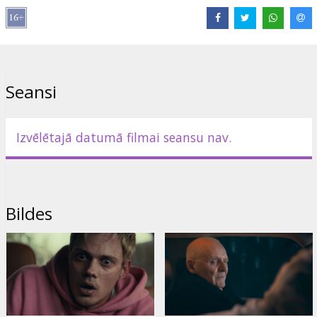
Lomās:
Bill Skarsgård
,
Anthony Hopkins
,
Ashley Cartwright
,
Michael Eklund
,
Navid Charkhi
Saites:
IMDB
Seansi
Izvēlētajā datumā filmai seansu nav.
Bildes