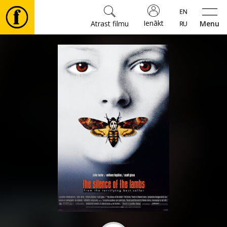
Ienākt
Atrast filmu
Menu
Filmas
🎵
Biļetes
Kultūra
Pasākumi
Ziņas