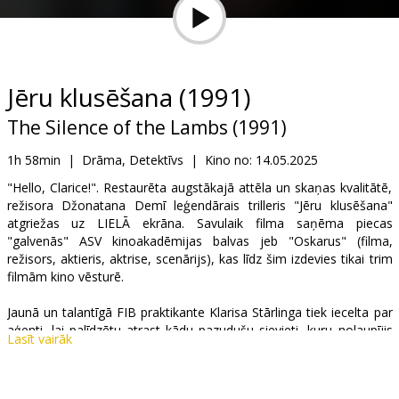
Dāvanu
kartes
Uzkodas
Jēru klusēšana (1991)
The Silence of the Lambs (1991)
B2B
1h 58min
|
Drāma, Detektīvs
|
Kino no:
14.05.2025
Kino
"Hello, Clarice!". Restaurēta augstākajā attēla un skaņas kvalitātē,
režisora Džonatana Demī leģendārais trilleris "Jēru klusēšana"
Klubs
atgriežas uz LIELĀ ekrāna. Savulaik filma saņēma piecas
"galvenās" ASV kinoakadēmijas balvas jeb "Oskarus" (filma,
režisors, aktieris, aktrise, scenārijs), kas līdz šim izdevies tikai trim
filmām kino vēsturē.
Jaunā un talantīgā FIB praktikante Klarisa Stārlinga tiek iecelta par
aģenti, lai palīdzētu atrast kādu pazudušu sievieti, kuru nolaupījis
Lasīt vairāk
psihopātisks sērijveida slepkava ar iesauku "Bafalo Bils". Lai to
paveiktu, viņai nāksies lūgt palīdzību kādam citam slepkavam -
bēdīgi slavenajam Hanibālam Lektoram, kurš agrāk bija cienījams