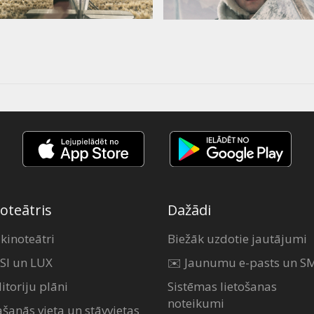
oteātris
Dažādi
 kinoteātri
Biežāk uzdotie jautājumi
SI un LUX
✉️ Jaunumu e-pasts un S
itoriju plāni
Sistēmas lietošanas
noteikumi
ašanās vieta un stāvvietas