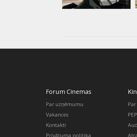
Forum Cinemas
Kin
Par uzņēmumu
Par
Vakances
PEP
Kontakti
Aud
Privātuma politika
Atr