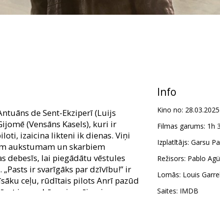
Info
Kino no:
28.03.2025
Antuāns de Sent-Ekziperī (Luijs
ijomē (Vensāns Kasels), kuri ir
Filmas garums:
1h 
ti, izaicina likteni ik dienas. Viņi
Izplatītājs:
Garsu Pa
ošam aukstumam un skarbiem
as debesīs, lai piegādātu vēstules
Režisors:
Pablo Agü
Pasts ir svarīgāks par dzīvību!” ir
Lomās:
Louis Garre
āku ceļu, rūdītais pilots Anrī pazūd
īvot ir gandrīz neiespējami.
Saites:
IMDB
em latviešu un krievu valodā.