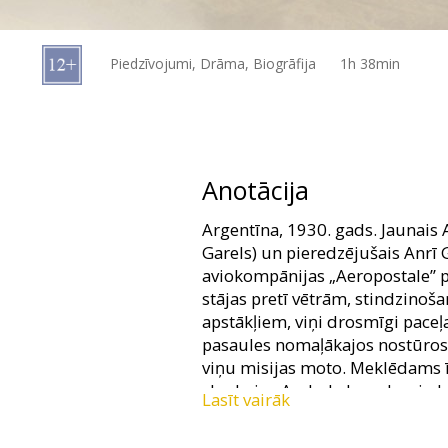
Dāvanu
kartes
Piedzīvojumi, Drāma, Biogrāfija
1h 38min
Uzkodas
B2B
Anotācija
Kino
Argentīna, 1930. gads. Jaunais 
Klubs
Garels) un pieredzējušais Anrī G
aviokompānijas „Aeropostale” pilo
stājas pretī vētrām, stindzin
apstākļiem, viņi drosmīgi paceļ
pasaules nomaļākajos nostūros. „
viņu misijas moto. Meklēdams īs
skarbajos Andu kalnos, kur izdz
Lasīt vairāk
Filma franču valodā ar subtitri