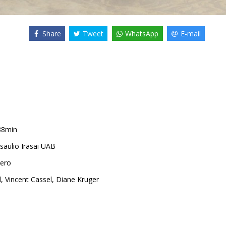
Share
Tweet
WhatsApp
E-mail
38min
saulio Irasai UAB
ero
l
,
Vincent Cassel
,
Diane Kruger