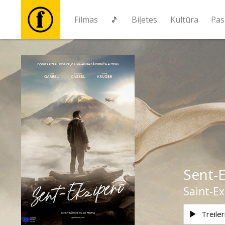
Filmas
🎵
Biļetes
Kultūra
Pas
Filmas
🎵
Biļetes
Kultūra
Sent-E
Pasākumi
Saint-E
Ziņas
Treiler