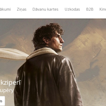
ākumi
Ziņas
Dāvanu kartes
Uzkodas
B2B
Kin
kziperī
xupéry
is