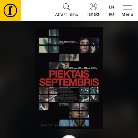
Ienākt
Atrast filmu
Menu
Filmas
🎵
Biļetes
Kultūra
Pasākumi
Ziņas