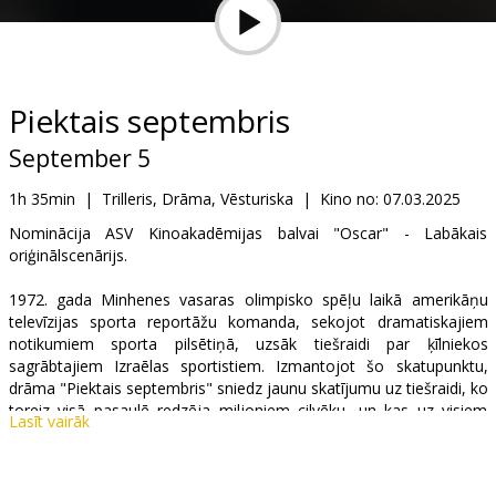
Dāvanu
kartes
Uzkodas
Piektais septembris
September 5
B2B
1h 35min
|
Trilleris, Drāma, Vēsturiska
|
Kino no:
07.03.2025
Kino
Nominācija ASV Kinoakadēmijas balvai "Oscar" - Labākais
oriģinālscenārijs.
Klubs
1972. gada Minhenes vasaras olimpisko spēļu laikā amerikāņu
televīzijas sporta reportāžu komanda, sekojot dramatiskajiem
notikumiem sporta pilsētiņā, uzsāk tiešraidi par ķīlniekos
sagrābtajiem Izraēlas sportistiem. Izmantojot šo skatupunktu,
drāma "Piektais septembris" sniedz jaunu skatījumu uz tiešraidi, ko
toreiz visā pasaulē redzēja miljoniem cilvēku, un kas uz visiem
Lasīt vairāk
laikiem mainīja plašsaziņas līdzekļus.
Filmas pamatā - patiesi notikumi.