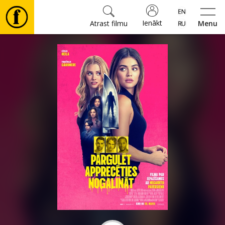
Ienākt
Atrast filmu
Menu
Filmas
🎵
Biļetes
Kultūra
Pasākumi
Ziņas