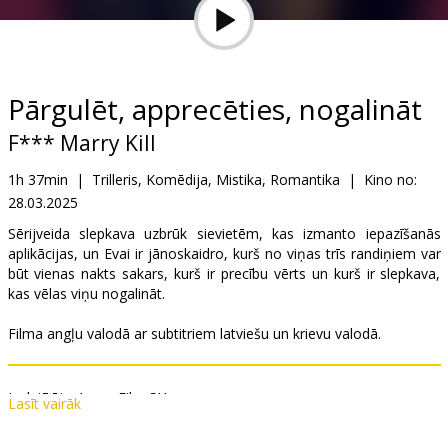
Dāvanu
kartes
Uzkodas
Pārgulēt, apprecēties, nogalināt
F*** Marry Kill
B2B
1h 37min
|
Trilleris, Komēdija, Mistika, Romantika
|
Kino no:
28.03.2025
Kino
Klubs
Sērijveida slepkava uzbrūk sievietēm, kas izmanto iepazīšanās
aplikācijas, un Evai ir jānoskaidro, kurš no viņas trīs randiņiem var
būt vienas nakts sakars, kurš ir precību vērts un kurš ir slepkava,
kas vēlas viņu nogalināt.
Filma angļu valodā ar subtitriem latviešu un krievu valodā.
Izplatītājs:
Acme Film SIA
Lasīt vairāk
Režisors:
Laura Murphy
Lomās:
Lucy Hale
,
Virginia Gardner
,
Brooke Nevin