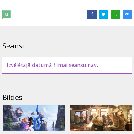
- dažos seansos orģinālvalodā.
Izplatītājs:
Latvian Theatrical Distribution
Režisors:
Byron Howard
,
Jared Bush
Saites:
IMDB
Seansi
Izvēlētajā datumā filmai seansu nav.
Bildes