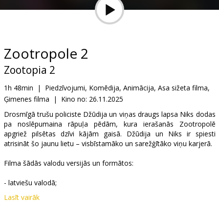
Dāvanu
kartes
Uzkodas
Zootropole 2
Zootopia 2
B2B
1h 48min
|
Piedzīvojumi, Komēdija, Animācija, Asa sižeta filma,
Ģimenes filma
|
Kino no:
26.11.2025
Kino
Klubs
Drosmīgā trušu policiste Džūdija un viņas draugs lapsa Niks dodas
pa noslēpumaina rāpuļa pēdām, kura ierašanās Zootropolē
apgriež pilsētas dzīvi kājām gaisā. Džūdija un Niks ir spiesti
atrisināt šo jaunu lietu – visbīstamāko un sarežģītāko viņu karjerā.
Filma šādās valodu versijās un formātos:
- latviešu valodā;
Lasīt vairāk
- krievu valodā, ar subtitriem latviešu valodā;