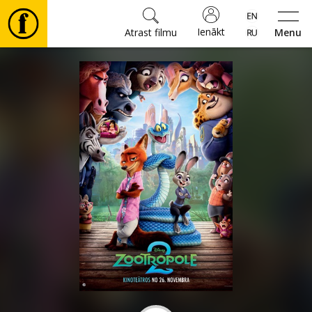
Ienākt
Atrast filmu
Menu
Filmas
🎵
Biļetes
Kultūra
Pasākumi
Ziņas