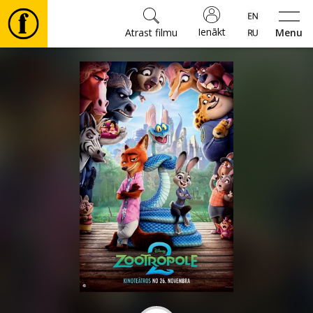
Ienākt
Atrast filmu
Menu
Filmas
🎵
Biļetes
Kultūra
Pasākumi
Ziņas