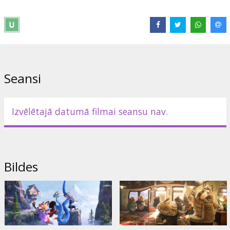
- dažos seansos orģinālvalodā.
Izplatītājs:
Latvian Theatrical Distribution
Režisors:
Byron Howard
,
Jared Bush
Saites:
IMDB
Seansi
Izvēlētajā datumā filmai seansu nav.
Bildes