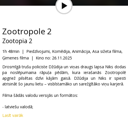
Dāvanu
kartes
Uzkodas
Zootropole 2
Zootopia 2
B2B
1h 48min
|
Piedzīvojumi, Komēdija, Animācija, Asa sižeta filma,
Ģimenes filma
|
Kino no:
26.11.2025
Kino
Klubs
Drosmīgā trušu policiste Džūdija un viņas draugs lapsa Niks dodas
pa noslēpumaina rāpuļa pēdām, kura ierašanās Zootropolē
apgriež pilsētas dzīvi kājām gaisā. Džūdija un Niks ir spiesti
atrisināt šo jaunu lietu – visbīstamāko un sarežģītāko viņu karjerā.
Filma šādās valodu versijās un formātos:
- latviešu valodā;
Lasīt vairāk
- krievu valodā, ar subtitriem latviešu valodā;