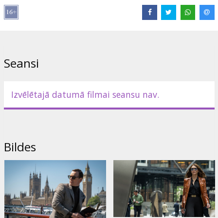
Lomās:
Cate Blanchett
,
Michael Fassbender
,
Tom Burke
,
Marisa
Abela
,
Naomie Harris
,
Regé-Jean Page
,
Pierce Brosnan
Saites:
IMDB
,
Oficiālā mājas lapa
Seansi
Izvēlētajā datumā filmai seansu nav.
Bildes