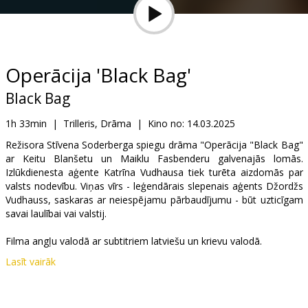
Dāvanu
kartes
Uzkodas
Operācija 'Black Bag'
Black Bag
B2B
1h 33min
|
Trilleris, Drāma
|
Kino no:
14.03.2025
Kino
Režisora Stīvena Soderberga spiegu drāma "Operācija "Black Bag"
ar Keitu Blanšetu un Maiklu Fasbenderu galvenajās lomās.
Klubs
Izlūkdienesta aģente Katrīna Vudhausa tiek turēta aizdomās par
valsts nodevību. Viņas vīrs - leģendārais slepenais aģents Džordžs
Vudhauss, saskaras ar neiespējamu pārbaudījumu - būt uzticīgam
savai laulībai vai valstij.
Filma angļu valodā ar subtitriem latviešu un krievu valodā.
Lasīt vairāk
Izplatītājs:
Latvian Theatrical Distribution
Režisors:
Steven Soderbergh