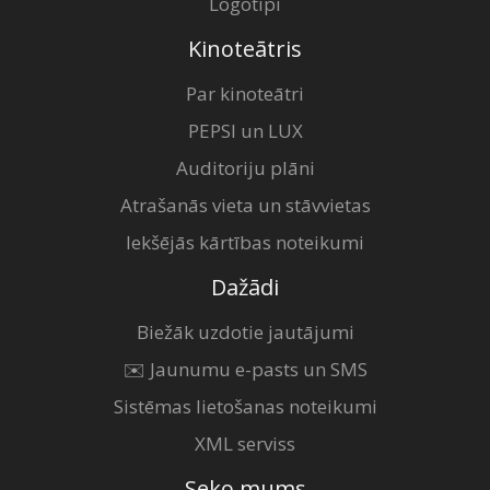
Logotipi
Kinoteātris
Par kinoteātri
PEPSI un LUX
Auditoriju plāni
Atrašanās vieta un stāvvietas
Iekšējās kārtības noteikumi
Dažādi
Biežāk uzdotie jautājumi
✉️ Jaunumu e-pasts un SMS
Sistēmas lietošanas noteikumi
XML serviss
Seko mums