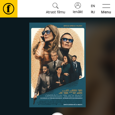
Ienākt
Atrast filmu
Menu
Filmas
🎵
Biļetes
Kultūra
Pasākumi
Ziņas