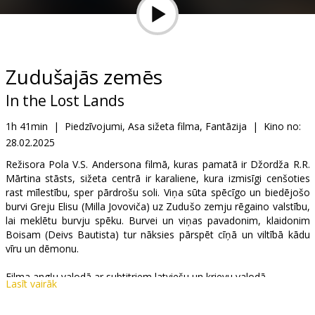
Dāvanu
kartes
Uzkodas
Zudušajās zemēs
In the Lost Lands
B2B
1h 41min
|
Piedzīvojumi, Asa sižeta filma, Fantāzija
|
Kino no:
28.02.2025
Kino
Klubs
Režisora Pola V.S. Andersona filmā, kuras pamatā ir Džordža R.R.
Mārtina stāsts, sižeta centrā ir karaliene, kura izmisīgi cenšoties
rast mīlestību, sper pārdrošu soli. Viņa sūta spēcīgo un biedējošo
burvi Greju Elisu (Milla Jovoviča) uz Zudušo zemju rēgaino valstību,
lai meklētu burvju spēku. Burvei un viņas pavadonim, klaidonim
Boisam (Deivs Bautista) tur nāksies pārspēt cīņā un viltībā kādu
vīru un dēmonu.
Filma angļu valodā ar subtitriem latviešu un krievu valodā.
Lasīt vairāk