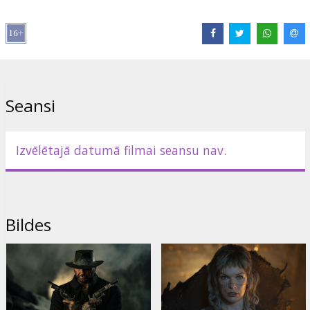
Izplatītājs:
Acme Film SIA
Režisors:
Paul W.S. Anderson
Lomās:
Milla Jovovich
,
Dave Bautista
,
Arly Jover
Saites:
IMDB
Seansi
Izvēlētajā datumā filmai seansu nav.
Bildes