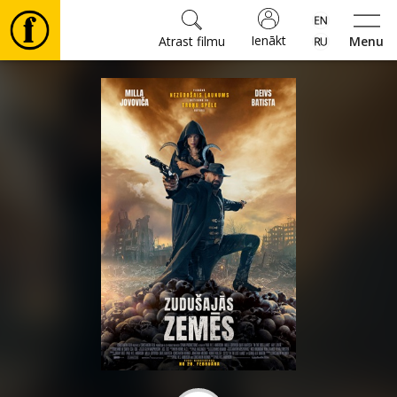
Ienākt
Atrast filmu
Menu
Filmas
🎵
Biļetes
Kultūra
Pasākumi
Ziņas