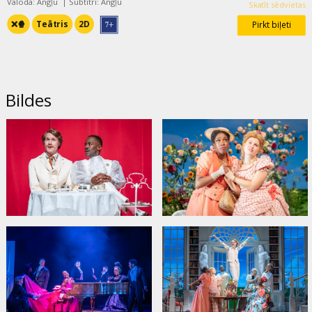
Valoda: Angļu
|
Subtitri: Angļu
Skatīt sēdvietas
❌🍿
Teātris
2D
Pirkt biļeti
Bildes