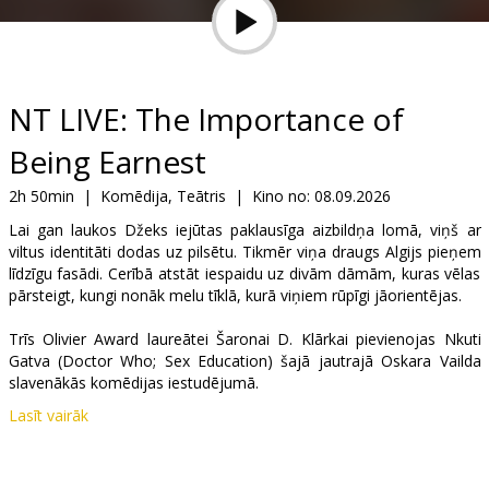
Dāvanu
kartes
Uzkodas
NT LIVE: The Importance of
Being Earnest
B2B
2h 50min
|
Komēdija, Teātris
|
Kino no:
08.09.2026
Kino
Lai gan laukos Džeks iejūtas paklausīga aizbildņa lomā, viņš ar
viltus identitāti dodas uz pilsētu. Tikmēr viņa draugs Algijs pieņem
Klubs
līdzīgu fasādi. Cerībā atstāt iespaidu uz divām dāmām, kuras vēlas
pārsteigt, kungi nonāk melu tīklā, kurā viņiem rūpīgi jāorientējas.
Trīs Olivier Award laureātei Šaronai D. Klārkai pievienojas Nkuti
Gatva (Doctor Who; Sex Education) šajā jautrajā Oskara Vailda
slavenākās komēdijas iestudējumā.
Lasīt vairāk
IZRĀDE ANGĻU VALODĀ AR SUBTITRIEM ANGĻU VALODĀ.