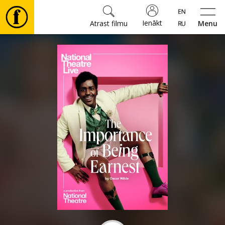
Ienākt
Atrast filmu
Menu
Filmas
🎵
Biļetes
Kultūra
Pasākumi
Ziņas