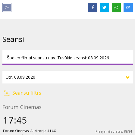
Izplatītājs:
Piece of Magic Entertainment
Režisors:
Max Webster
Lomās:
Sharon D. Clarke
,
Ncuti Gatwa
,
Hugh Skinner
Saites:
Oficiālā mājas lapa
Seansi
Šodien filmai seansu nav. Tuvākie seansi: 08.09.2026.
Seansu filtrs
Forum Cinemas
17:45
Forum Cinemas, Auditorija 4 LUX
Pieejamās vietas
:
89
/
91