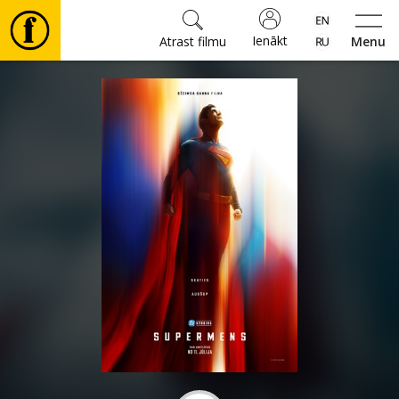
Ienākt
Atrast filmu
Menu
Filmas
🎵
Biļetes
Kultūra
Pasākumi
Ziņas