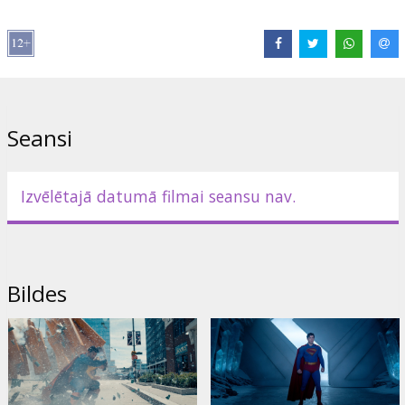
Režisors:
James Gunn
Lomās:
David Corenswet
,
Rachel Brosnahan
,
Nicholas Hoult
,
Nathan Fillion
,
Isabela Merced
,
Skyler Gisondo
,
Wendell Edward
Pierce
,
Alan Tudyk
,
Pruitt Taylor Vince
Saites:
IMDB
Seansi
Izvēlētajā datumā filmai seansu nav.
Bildes