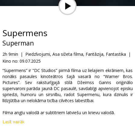
Dāvanu
kartes
Uzkodas
Supermens
Superman
B2B
2h 9min
|
Piedzīvojumi, Asa sižeta filma, Fantāzija, Fantastika
|
Kino no:
09.07.2025
Kino
Klubs
“Supermens” ir “DC Studios” pirmā filma uz lielajiem ekrāniem, kas
nonāks pasaules kinoteātros šajā vasarā no “Warner Bros.
Pictures”. Sev raksturīgajā stilā Džeimss Ganns oriģinālo
supervaroni parāda jaunā DC pasaulē, savdabīgi apvienojot episku
spriedzi, humoru un sirsnību, radot Supermenu, kura dzinulis ir
līdzjūtība un nelokāma ticība cilvēces labestībai.
Filma angļu valodā ar subtitriem latviešu un krievu valodā.
Lasīt vairāk
Izplatītājs:
Acme Film SIA