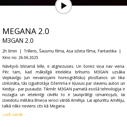
Dāvanu
kartes
Uzkodas
MEGANA 2.0
M3GAN 2.0
B2B
2h 0min
|
Trilleris, Šausmu filma, Asa sižeta filma, Fantastika
|
Kino no:
26.06.2025
Kino
Klubs
Nāvējoši bīstamā lelle, ir atgriezusies. Un šoreiz viņa nav viena.
Pēc tam, kad mākslīgā intelekta brīnums M3GAN uzsāka
slepkavīgu (un nevainojami horeogrāfisku) plosīšanos un tika
iznīcināta, tās izgudrotāja Džemma ir kļuvusi par slavenu autori un
Keidija - par pusaudzi. Tikmēr M3GAN pamatā esošā tehnoloģija ir
nozagta un ietekmīgi cilvēki to ir ļaunprātīgi izmantojuši, lai
izveidotu militāra līmeņa ieroci vārdā Amēlija. Lai apturētu Amēliju,
talkā nāks neviens cits kā Megana.
Lasīt vairāk
Filma angļu valodā ar subtitriem latviešu un krievu valodā.