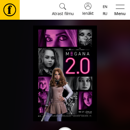
Ienākt
Atrast filmu
Menu
Filmas
🎵
Biļetes
Kultūra
Pasākumi
Ziņas