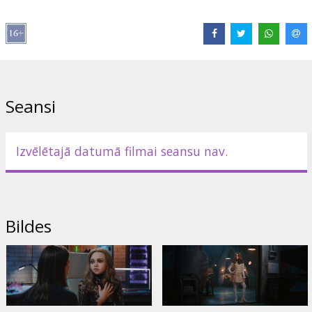
Izplatītājs:
Latvian Theatrical Distribution
Režisors:
Gerard Johnstone
Lomās:
Allison Williams
,
Violet McGraw
,
Brian Jordan Alvarez
,
Jemaine Clement
Saites:
IMDB
,
Oficiālā mājas lapa
,
Facebook
Seansi
Izvēlētajā datumā filmai seansu nav.
Bildes